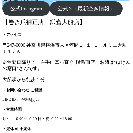
クチコミはこちら
公式Instagram
公式X（最新空き情報）
【巻き爪補正店 鎌倉大船店】
・アクセス
〒247-0006 神奈川県横浜市栄区笠間１−１−１ ルリエ大船
１１３A
※笠間口降りて、左手に真っ直ぐ1階路面店、お隣は”ほけん
の窓口”さんです。
大船駅から徒歩１分
・お問い合わせ/ご相談
LINE ID： @346jpjqh
・営業時間
月～土10:00～19:00,日・祝10:00～18:00
・定休日 不定休