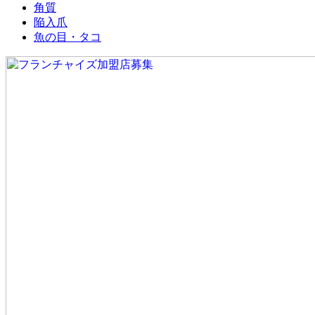
角質
陥入爪
魚の目・タコ