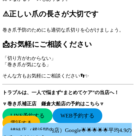
⚠️正しい爪の長さが大切です
巻き爪予防のためにも適切な爪切りを心がけましょう。
📩お気軽にご相談ください
「切り方がわからない」
「巻き爪が気になる」
そんな方もお気軽にご相談ください👣✨
トラブルは、一人で悩まず“まとめてケア”の当店へ！
🔽
巻き爪補正店 鎌倉大船店の予約はこちら
🔽
LINE予約する
WEB予約する
電話する
姉妹店（横浜関内店）Google🌟🌟🌟🌟🌟平均4.9の