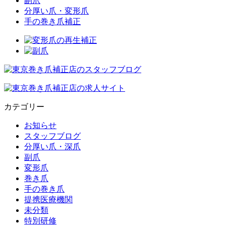
副爪
分厚い爪・変形爪
手の巻き爪補正
カテゴリー
お知らせ
スタッフブログ
分厚い爪・深爪
副爪
変形爪
巻き爪
手の巻き爪
提携医療機関
未分類
特別研修