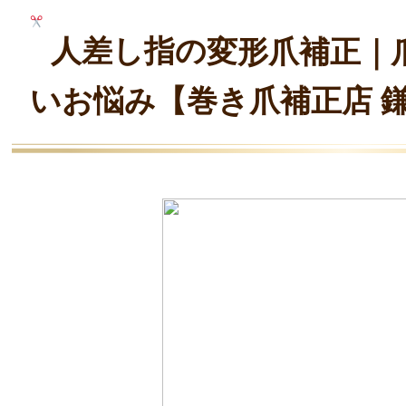
人差し指の変形爪補正｜
いお悩み【巻き爪補正店 