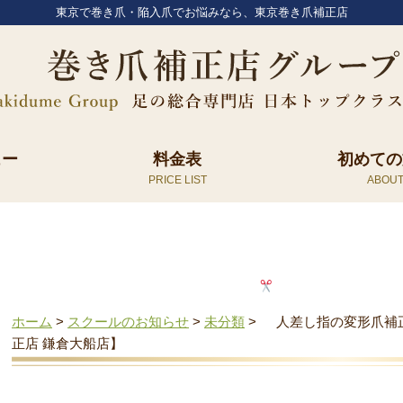
東京で巻き爪・陥入爪でお悩みなら、東京巻き爪補正店
ュー
料金表
初めての
ホーム
>
スクールのお知らせ
>
未分類
>
人差し指の変形爪補
正店 鎌倉大船店】