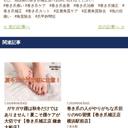
ぜひ、高技術の巻き爪補正店へお問い合わせください。
#巻き爪痛い #巻き爪ケア #巻き爪改善 #巻き爪治療 #巻き爪矯正 #
巻き爪補正 #巻き爪カット #足裏角質ケア #足裏角質除去 #魚の目
痛い #角質除去 #爪甲鉤彎症
≪ 前の記事へ
次の記事へ ≫
関連記事
2026年08月9日
2026年08月8日
ガサガサ踵は秋冬だけでは
巻き爪の人がやりがちな爪切
ありません！夏こそ踵ケアが
りのNG習慣【巻き爪補正店
大切です【巻き爪補正店 鎌倉
横浜駅前店】
大船店】
未分類