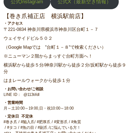
公式Instagram
公式X（最新空き情報）
【巻き爪補正店 横浜駅前店】
・アクセス
〒221-0834 神奈川県横浜市神奈川区台町１－７
ウェイサイドビル５０２
（Google Mapでは ”台町１－８”で検索ください）
※ニューマン２階からまっすぐ台町方面へ！
横浜駅から徒歩５分/神奈川駅から徒歩２分/反町駅から徒歩９
分
はまレールウォークから徒歩１分
・お問い合わせ/ご相談
LINE ID： @113tifdl
・営業時間
月～土10:00～19:00,日・祝10:00～18:00
・定休日 不定休
#巻き爪 / #陥入爪/ #肥厚爪 / #変形爪 / #角質
/ #タコ / #魚の目 / #副爪 /に悩んでいる方！