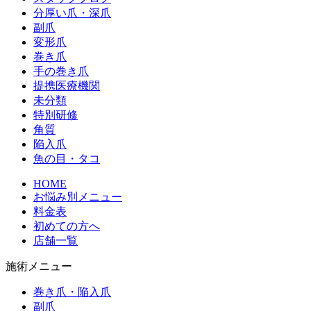
分厚い爪・深爪
副爪
変形爪
巻き爪
手の巻き爪
提携医療機関
未分類
特別研修
角質
陥入爪
魚の目・タコ
HOME
お悩み別メニュー
料金表
初めての方へ
店舗一覧
施術メニュー
巻き爪・陥入爪
副爪