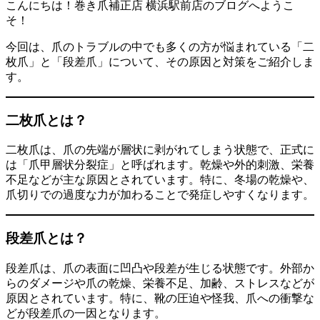
こんにちは！巻き爪補正店 横浜駅前店のブログへようこ
そ！
今回は、爪のトラブルの中でも多くの方が悩まれている「二
枚爪」と「段差爪」について、その原因と対策をご紹介しま
す。
二枚爪とは？
二枚爪は、爪の先端が層状に剥がれてしまう状態で、正式に
は「爪甲層状分裂症」と呼ばれます。​乾燥や外的刺激、栄養
不足などが主な原因とされています。​特に、冬場の乾燥や、
爪切りでの過度な力が加わることで発症しやすくなります。​
段差爪とは？
段差爪は、爪の表面に凹凸や段差が生じる状態です。​外部か
らのダメージや爪の乾燥、栄養不足、加齢、ストレスなどが
原因とされています。​特に、靴の圧迫や怪我、爪への衝撃な
どが段差爪の一因となります。​