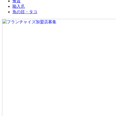
角質
陥入爪
魚の目・タコ