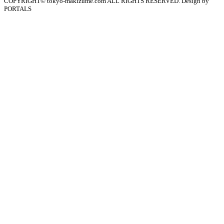
COPYRIGHT© tokyo-makizume.com ALL RIGHTS RESERVED. Design by
PORTALS