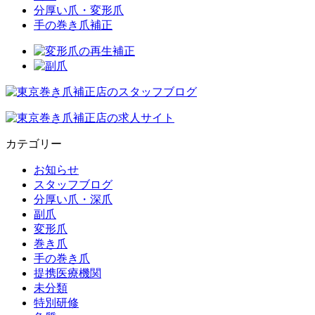
分厚い爪・変形爪
手の巻き爪補正
カテゴリー
お知らせ
スタッフブログ
分厚い爪・深爪
副爪
変形爪
巻き爪
手の巻き爪
提携医療機関
未分類
特別研修