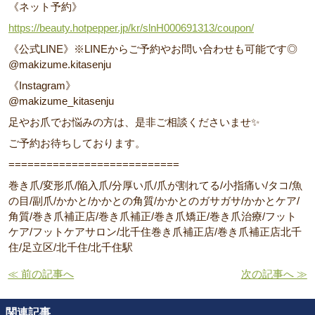
《ネット予約》
https://beauty.hotpepper.jp/kr/slnH000691313/coupon/
《公式LINE》※LINEからご予約やお問い合わせも可能です◎
@makizume.kitasenju
《Instagram》
@makizume_kitasenju
足やお爪でお悩みの方は、是非ご相談くださいませ✨
ご予約お待ちしております。
===========================
巻き爪/変形爪/陥入爪/分厚い爪/爪が割れてる/小指痛い/タコ/魚
の目/副爪/かかと/かかとの角質/かかとのガサガサ/かかとケア/
角質/巻き爪補正店/巻き爪補正/巻き爪矯正/巻き爪治療/フット
ケア/フットケアサロン/北千住巻き爪補正店/巻き爪補正店北千
住/足立区/北千住/北千住駅
≪ 前の記事へ
次の記事へ ≫
関連記事