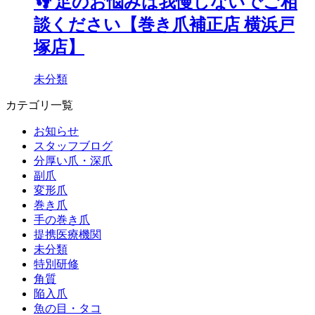
👣 足のお悩みは我慢しないでご相
談ください【巻き爪補正店 横浜戸
塚店】
未分類
カテゴリ一覧
お知らせ
スタッフブログ
分厚い爪・深爪
副爪
変形爪
巻き爪
手の巻き爪
提携医療機関
未分類
特別研修
角質
陥入爪
魚の目・タコ