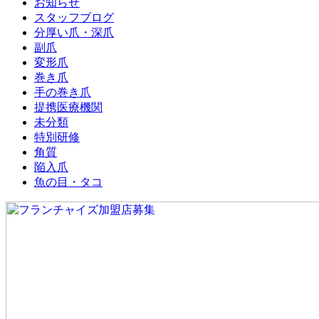
お知らせ
スタッフブログ
分厚い爪・深爪
副爪
変形爪
巻き爪
手の巻き爪
提携医療機関
未分類
特別研修
角質
陥入爪
魚の目・タコ