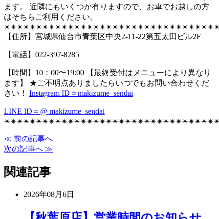
ます。 近隣にもいくつか有りますので、お車でお越しの方
はそちらご利用ください。
✴︎✴︎✴︎✴︎✴︎✴︎✴︎✴︎✴︎✴︎✴︎✴︎✴︎✴︎✴︎✴︎✴︎✴︎✴︎✴︎✴︎✴︎✴︎✴︎✴︎✴︎✴︎✴︎✴︎✴︎✴︎✴︎✴︎✴
【住所】宮城県仙台市青葉区中央2-11-22第五太田ビル2F
【電話】022-397-8285
【時間】10：00〜19:00 【最終受付はメニューにより異なり
ます】 ★ご不明点ありましたらいつでもお問い合わせくだ
さい！
Instagram ID＝makizume_sendai
LINE ID＝@ makizume_sendai
✴︎✴︎✴︎✴︎✴︎✴︎✴︎✴︎✴︎✴︎✴︎✴︎✴︎✴︎✴︎✴︎✴︎✴︎✴︎✴︎✴︎✴︎✴︎✴︎✴︎✴︎✴︎✴︎✴︎✴︎✴︎✴︎✴︎✴
≪ 前の記事へ
次の記事へ ≫
関連記事
2026年08月6日
【秋葉原店】営業時間のお知らせ