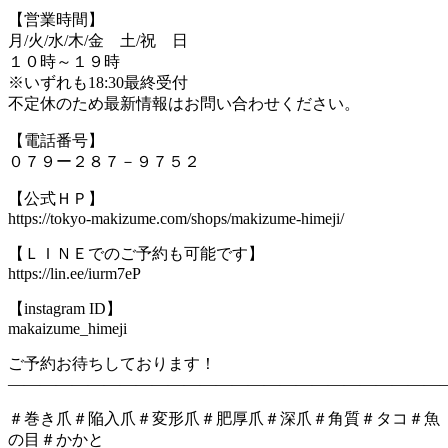
【営業時間】
月/火/水/木/金 土/祝 日
１０時～１９時
※いずれも18:30最終受付
不定休のため最新情報はお問い合わせください。
【電話番号】
０７９ー２８７－９７５２
【公式ＨＰ】
https://tokyo-makizume.com/shops/makizume-himeji/
【ＬＩＮＥでのご予約も可能です】
https://lin.ee/iurm7eP
【instagram ID】
makaizume_himeji
ご予約お待ちしております！
―――――――――――――――――――――――――――
＃巻き爪＃陥入爪＃変形爪＃肥厚爪＃深爪＃角質＃タコ＃魚
の目＃かかと