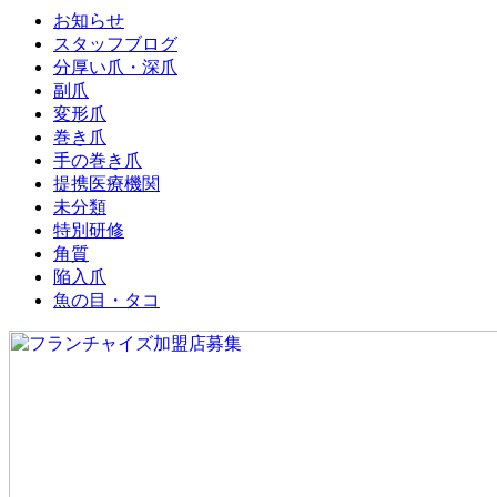
お知らせ
スタッフブログ
分厚い爪・深爪
副爪
変形爪
巻き爪
手の巻き爪
提携医療機関
未分類
特別研修
角質
陥入爪
魚の目・タコ