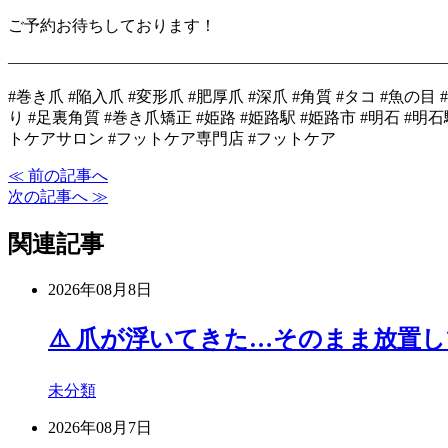
ご予約お待ちしております！
―――――――――――――――――――――――――――
#巻き爪 #陥入爪 #変形爪 #肥厚爪 #深爪 #角質 #タコ #魚の
り #足裏角質 #巻き爪矯正 #姫路 #姫路駅 #姫路市 #明石 #
トケアサロン #フットケア専門店 #フットケア
≪ 前の記事へ
次の記事へ ≫
関連記事
2026年08月8日
⚠️ 爪が浮いてきた…そのまま放置
未分類
2026年08月7日