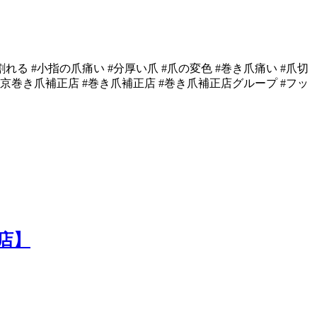
の爪割れる #小指の爪痛い #分厚い爪 #爪の変色 #巻き爪痛い #爪切
近 #東京巻き爪補正店 #巻き爪補正店 #巻き爪補正店グループ #フッ
店】