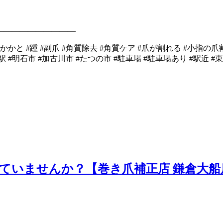
――――――――――
目 #かかと #踵 #副爪 #角質除去 #角質ケア #爪が割れる #小指
明石駅 #明石市 #加古川市 #たつの市 #駐車場 #駐車場あり #駅
していませんか？【巻き爪補正店 鎌倉大船