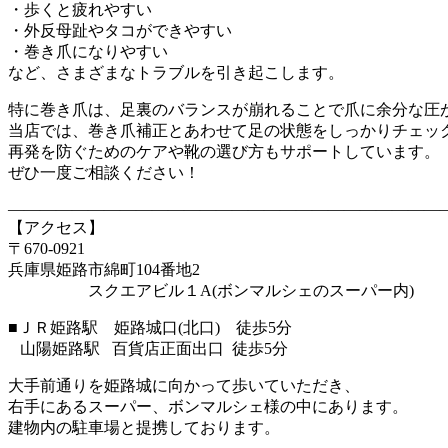
・歩くと疲れやすい
・外反母趾やタコができやすい
・巻き爪になりやすい
など、さまざまなトラブルを引き起こします。
特に巻き爪は、足裏のバランスが崩れることで爪に余分な圧
当店では、巻き爪補正とあわせて足の状態をしっかりチェッ
再発を防ぐためのケアや靴の選び方もサポートしています。
ぜひ一度ご相談ください！
―――――――――――――――――――――――――――
【アクセス】
〒670‐0921
兵庫県姫路市綿町104番地2
スクエアビル１A(ボンマルシェのスーパー内)
■ＪＲ姫路駅 姫路城口(北口) 徒歩5分
山陽姫路駅 百貨店正面出口 徒歩5分
大手前通りを姫路城に向かって歩いていただき、
右手にあるスーパー、ボンマルシェ様の中にあります。
建物内の駐車場と提携しております。