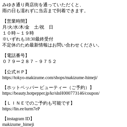
みゆき通り商店街を通っていただくと、
雨の日も濡れずに当店まで到着できます。
【営業時間】
月/火/水/木/金 土/祝 日
１０時～１９時
※いずれも18:30最終受付
不定休のため最新情報はお問い合わせください。
【電話番号】
０７９ー２８７－９７５２
【公式ＨＰ】
https://tokyo-makizume.com/shops/makizume-himeji/
【ホットベッパー ビューティー（ご予約）】
https://beauty.hotpepper.jp/kr/slnH000773146/coupon/
【ＬＩＮＥでのご予約も可能です】
https://lin.ee/iurm7eP
【instagram ID】
makizume_himeji