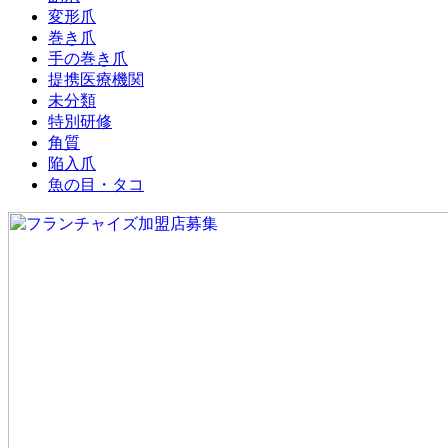
変形爪
巻き爪
手の巻き爪
提携医療機関
未分類
特別研修
角質
陥入爪
魚の目・タコ