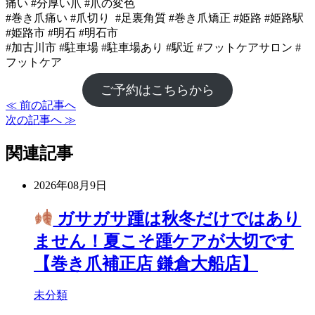
痛い #分厚い爪 #爪の変色
#巻き爪痛い #爪切り #足裏角質 #巻き爪矯正 #姫路 #姫路駅
#姫路市 #明石 #明石市
#加古川市 #駐車場 #駐車場あり #駅近 #フットケアサロン #
フットケア
ご予約はこちらから
≪ 前の記事へ
次の記事へ ≫
関連記事
2026年08月9日
ガサガサ踵は秋冬だけではあり
ません！夏こそ踵ケアが大切です
【巻き爪補正店 鎌倉大船店】
未分類