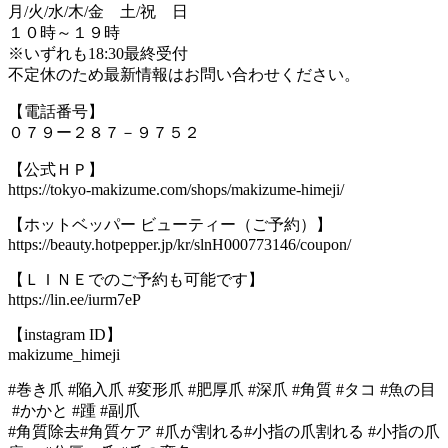
月/火/水/木/金 土/祝 日
１０時～１９時
※いずれも18:30最終受付
不定休のため最新情報はお問い合わせください。
【電話番号】
０７９ー２８７－９７５２
【公式ＨＰ】
https://tokyo-makizume.com/shops/makizume-himeji/
【ホットベッパー ビューティー（ご予約）】
https://beauty.hotpepper.jp/kr/slnH000773146/coupon/
【ＬＩＮＥでのご予約も可能です】
https://lin.ee/iurm7eP
【instagram ID】
makizume_himeji
#巻き爪 #陥入爪 #変形爪 #肥厚爪 #深爪 #角質 #タコ #魚の目
#かかと #踵 #副爪
#角質除去#角質ケア #爪が割れる#小指の爪割れる #小指の爪