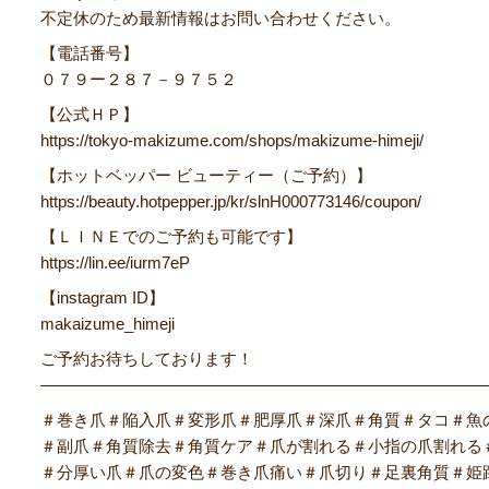
不定休のため最新情報はお問い合わせください。
【電話番号】
０７９ー２８７－９７５２
【公式ＨＰ】
https://tokyo-makizume.com/shops/makizume-himeji/
【ホットベッパー ビューティー（ご予約）】
https://beauty.hotpepper.jp/kr/slnH000773146/coupon/
【ＬＩＮＥでのご予約も可能です】
https://lin.ee/iurm7eP
【instagram ID】
makaizume_himeji
ご予約お待ちしております！
―――――――――――――――――――――――――――
＃巻き爪＃陥入爪＃変形爪＃肥厚爪＃深爪＃角質＃タコ＃魚
＃副爪＃角質除去＃角質ケア＃爪が割れる＃小指の爪割れる
＃分厚い爪＃爪の変色＃巻き爪痛い＃爪切り＃足裏角質＃姫