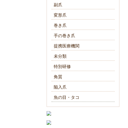
副爪
変形爪
巻き爪
手の巻き爪
提携医療機関
未分類
特別研修
角質
陥入爪
魚の目・タコ