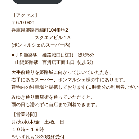
―――――――――――――――――――――――――――
【アクセス】
〒670‐0921
兵庫県姫路市綿町104番地2
スクエアビル１A
(ボンマルシェのスーパー内)
■ＪＲ姫路駅 姫路城口(北口) 徒歩5分
山陽姫路駅 百貨店正面出口 徒歩5分
大手前通りを姫路城に向かって歩いていただき、
右手にあるスーパー、ボンマルシェ様の中にあります。
建物内の駐車場と提携しております(１時間分の利用券ござい
みゆき通り商店街を通っていただくと、
雨の日も濡れずに当店まで到着できます。
【営業時間】
月/火/水/木/金 土/祝 日
１０時～１９時
※いずれも18:30最終受付