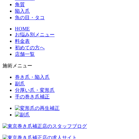
角質
陥入爪
魚の目・タコ
HOME
お悩み別メニュー
料金表
初めての方へ
店舗一覧
施術メニュー
巻き爪・陥入爪
副爪
分厚い爪・変形爪
手の巻き爪補正