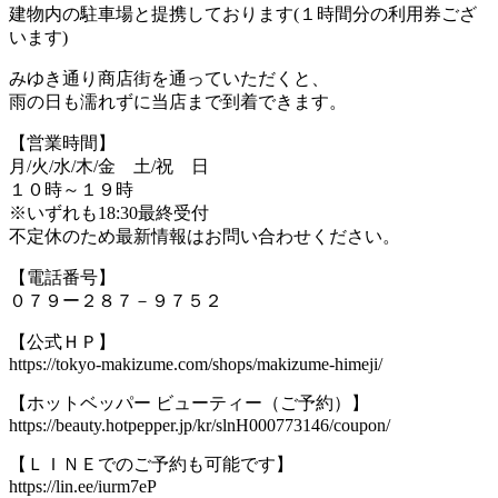
建物内の駐車場と提携しております(１時間分の利用券ござ
います)
みゆき通り商店街を通っていただくと、
雨の日も濡れずに当店まで到着できます。
【営業時間】
月/火/水/木/金 土/祝 日
１０時～１９時
※いずれも18:30最終受付
不定休のため最新情報はお問い合わせください。
【電話番号】
０７９ー２８７－９７５２
【公式ＨＰ】
https://tokyo-makizume.com/shops/makizume-himeji/
【ホットベッパー ビューティー（ご予約）】
https://beauty.hotpepper.jp/kr/slnH000773146/coupon/
【ＬＩＮＥでのご予約も可能です】
https://lin.ee/iurm7eP