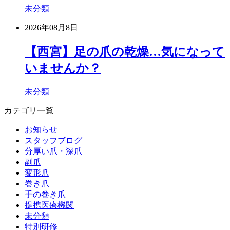
未分類
2026年08月8日
【西宮】足の爪の乾燥…気になって
いませんか？
未分類
カテゴリ一覧
お知らせ
スタッフブログ
分厚い爪・深爪
副爪
変形爪
巻き爪
手の巻き爪
提携医療機関
未分類
特別研修