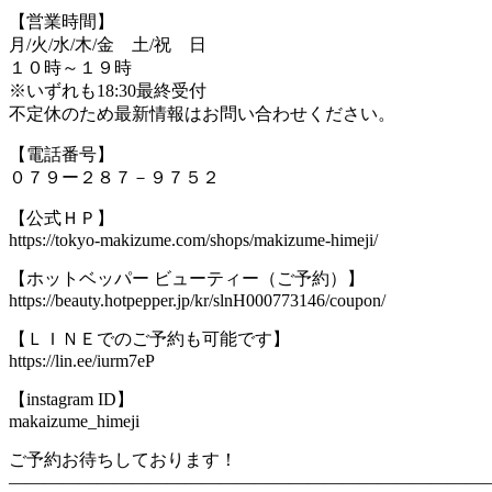
【営業時間】
月/火/水/木/金 土/祝 日
１０時～１９時
※いずれも18:30最終受付
不定休のため最新情報はお問い合わせください。
【電話番号】
０７９ー２８７－９７５２
【公式ＨＰ】
https://tokyo-makizume.com/shops/makizume-himeji/
【ホットベッパー ビューティー（ご予約）】
https://beauty.hotpepper.jp/kr/slnH000773146/coupon/
【ＬＩＮＥでのご予約も可能です】
https://lin.ee/iurm7eP
【instagram ID】
makaizume_himeji
ご予約お待ちしております！
―――――――――――――――――――――――――――