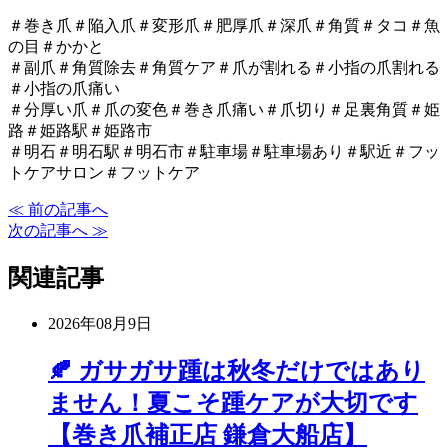
＃巻き爪＃陥入爪＃変形爪＃肥厚爪＃深爪＃角質＃タコ＃魚
の目＃かかと
＃副爪＃角質除去＃角質ケア＃爪が割れる＃小指の爪割れる
＃小指の爪痛い
＃分厚い爪＃爪の変色＃巻き爪痛い＃爪切り＃足裏角質＃姫
路＃姫路駅＃姫路市
＃明石＃明石駅＃明石市＃駐車場＃駐車場あり＃駅近＃フッ
トケアサロン＃フットケア
≪ 前の記事へ
次の記事へ ≫
関連記事
2026年08月9日
🍂 ガサガサ踵は秋冬だけではあり
ません！夏こそ踵ケアが大切です
【巻き爪補正店 鎌倉大船店】