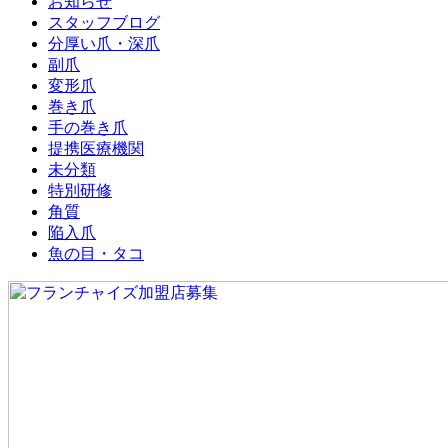
お知らせ
スタッフブログ
分厚い爪・深爪
副爪
変形爪
巻き爪
手の巻き爪
提携医療機関
未分類
特別研修
角質
陥入爪
魚の目・タコ