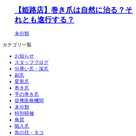
【姫路店】巻き爪は自然に治る？そ
れとも進行する？
未分類
カテゴリ一覧
お知らせ
スタッフブログ
分厚い爪・深爪
副爪
変形爪
巻き爪
手の巻き爪
提携医療機関
未分類
特別研修
角質
陥入爪
魚の目・タコ