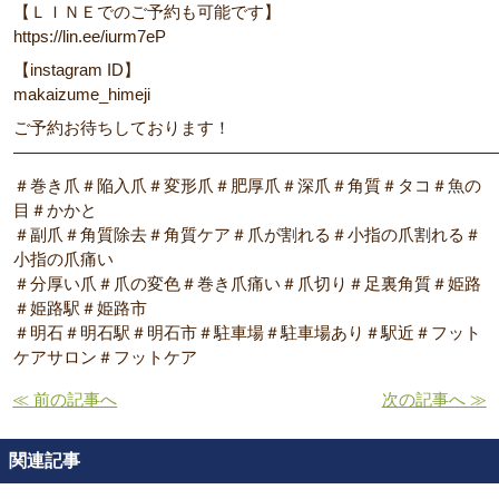
【ＬＩＮＥでのご予約も可能です】
https://lin.ee/iurm7eP
【instagram ID】
makaizume_himeji
ご予約お待ちしております！
―――――――――――――――――――――――――――――
＃巻き爪＃陥入爪＃変形爪＃肥厚爪＃深爪＃角質＃タコ＃魚の
目＃かかと
＃副爪＃角質除去＃角質ケア＃爪が割れる＃小指の爪割れる＃
小指の爪痛い
＃分厚い爪＃爪の変色＃巻き爪痛い＃爪切り＃足裏角質＃姫路
＃姫路駅＃姫路市
＃明石＃明石駅＃明石市＃駐車場＃駐車場あり＃駅近＃フット
ケアサロン＃フットケア
≪ 前の記事へ
次の記事へ ≫
関連記事