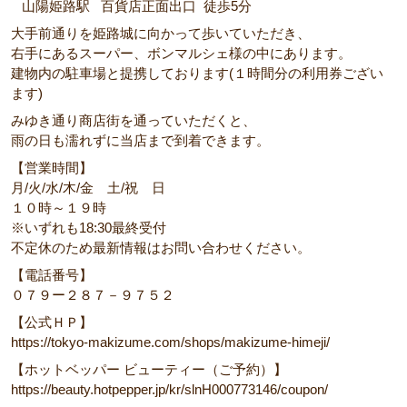
山陽姫路駅 百貨店正面出口 徒歩5分
大手前通りを姫路城に向かって歩いていただき、
右手にあるスーパー、ボンマルシェ様の中にあります。
建物内の駐車場と提携しております(１時間分の利用券ござい
ます)
みゆき通り商店街を通っていただくと、
雨の日も濡れずに当店まで到着できます。
【営業時間】
月/火/水/木/金 土/祝 日
１０時～１９時
※いずれも18:30最終受付
不定休のため最新情報はお問い合わせください。
【電話番号】
０７９ー２８７－９７５２
【公式ＨＰ】
https://tokyo-makizume.com/shops/makizume-himeji/
【ホットベッパー ビューティー（ご予約）】
https://beauty.hotpepper.jp/kr/slnH000773146/coupon/