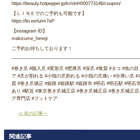
https://beauty.hotpepper.jp/kr/slnH000773146/coupon/
【ＬＩＮＥでのご予約も可能です】
https://lin.ee/iurm7eP
【instagram ID】
makizume_himeji
ご予約お待ちしております！
―――――――――――――――――――――――――――
#巻き爪 #陥入爪 #変形爪 #肥厚爪 #深爪 #角質 #タコ #魚の目
ア #爪が割れる #小指の爪割れる #小指の爪痛い #分厚い爪 #
質 #巻き爪矯正 #姫路 #姫路駅 #姫路市 #明石 #明石駅 #明石
あり #駅近 #東京巻き爪補正店 #巻き爪補正店 #巻き爪補正
ア専門店 #フットケア
≪ 前の記事へ
関連記事