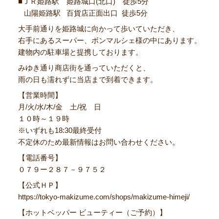
■ＪＲ姫路駅 姫路城口(北口) 徒歩5分
山陽姫路駅 百貨店正面出口 徒歩5分
大手前通りを姫路城に向かって歩いていただき、
右手にあるスーパー、ボンマルシェ様の中にあります。
建物内の駐車場と提携しております。
みゆき通り商店街を通っていただくと、
雨の日も濡れずに当店まで到着できます。
【営業時間】
月/火/水/木/金 土/祝 日
１０時～１９時
※いずれも18:30最終受付
不定休のため最新情報はお問い合わせください。
【電話番号】
０７９ー２８７－９７５２
【公式ＨＰ】
https://tokyo-makizume.com/shops/makizume-himeji/
【ホットベッパー ビューティー（ご予約）】