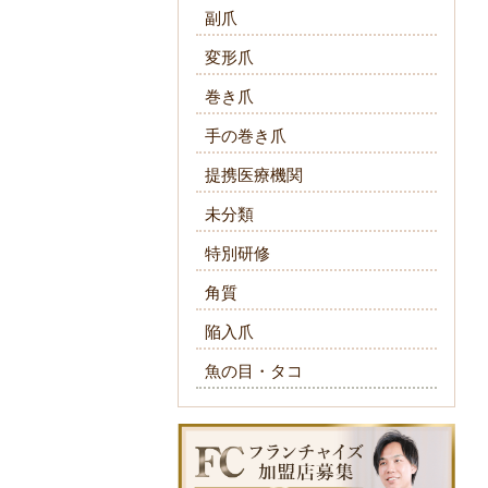
副爪
変形爪
巻き爪
手の巻き爪
提携医療機関
未分類
特別研修
角質
陥入爪
魚の目・タコ