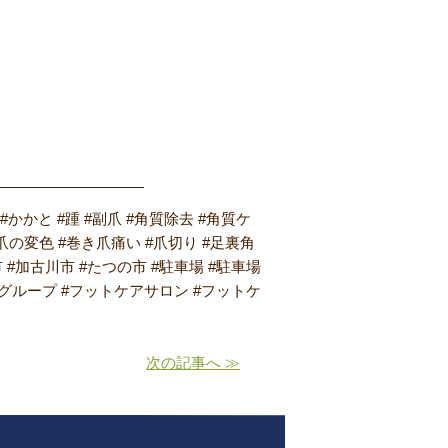
――――――――――
 #かかと #踵 #副爪 #角質除去 #角質ケ
爪の変色 #巻き爪痛い #爪切り #足裏角
市 #加古川市 #たつの市 #駐車場 #駐車場
店グループ #フットケアサロン #フットケ
次の記事へ ≫