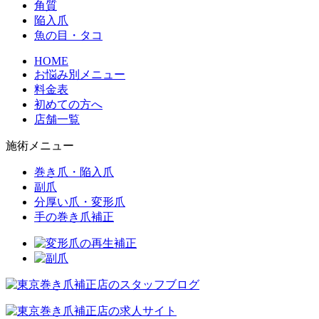
角質
陥入爪
魚の目・タコ
HOME
お悩み別メニュー
料金表
初めての方へ
店舗一覧
施術メニュー
巻き爪・陥入爪
副爪
分厚い爪・変形爪
手の巻き爪補正