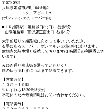
〒670‐0921
兵庫県姫路市綿町104番地2
スクエアビル１A
(ボンマルシェのスーパー内)
■ＪＲ姫路駅 姫路城口(北口) 徒歩5分
山陽姫路駅 百貨店正面出口 徒歩5分
大手前通りを姫路城に向かって歩いていただき、
右手にあるスーパー、ボンマルシェ様の中にあります。
建物内の駐車場と提携しております(１時間分の利用券ござ
います)
みゆき通り商店街を通っていただくと、
雨の日も濡れずに当店まで到着できます。
【営業時間】
１０時～１９時
※いずれも18:30最終受付
不定休のため最新情報はお問い合わせください。
【電話番号】
０７９ー２８７－９７５２