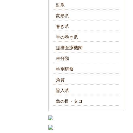
副爪
変形爪
巻き爪
手の巻き爪
提携医療機関
未分類
特別研修
角質
陥入爪
魚の目・タコ