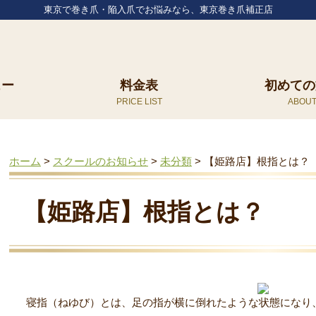
東京で巻き爪・陥入爪でお悩みなら、東京巻き爪補正店
ュー
料金表
初めての
ホーム
>
スクールのお知らせ
>
未分類
>
【姫路店】根指とは？
【姫路店】根指とは？
寝指（ねゆび）とは、足の指が横に倒れたような状態になり