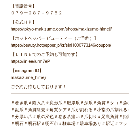
【電話番号】
０７９ー２８７－９７５２
【公式ＨＰ】
https://tokyo-makizume.com/shops/makizume-himeji/
【ホットベッパー ビューティー（ご予約）】
https://beauty.hotpepper.jp/kr/slnH000773146/coupon/
【ＬＩＮＥでのご予約も可能です】
https://lin.ee/iurm7eP
【instagram ID】
makaizume_himeji
ご予約お待ちしております！
―――――――――――――――――――――――――――
＃巻き爪＃陥入爪＃変形爪＃肥厚爪＃深爪＃角質＃タコ＃魚
＃副爪＃角質除去＃角質ケア＃爪が割れる＃小指の爪割れる
＃分厚い爪＃爪の変色＃巻き爪痛い＃爪切り＃足裏角質＃姫
＃明石＃明石駅＃明石市＃駐車場＃駐車場あり＃駅近＃フッ