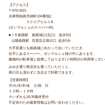
【アクセス】
〒670‐0921
兵庫県姫路市綿町104番地2
スクエアビル１A
(ボンマルシェのスーパー内)
■ＪＲ姫路駅 姫路城口(北口) 徒歩5分
山陽姫路駅 百貨店正面出口 徒歩5分
大手前通りを姫路城に向かって歩いていただき、
右手にあるスーパー、ボンマルシェ様の中にあります。
建物内の駐車場と提携しております(１時間分の利用券ござい
みゆき通り商店街を通っていただくと、
雨の日も濡れずに当店まで到着できます。
【営業時間】
月/火/水/木/金 土/祝 日
１０時～１９時
※いずれも18:30最終受付
不定休のため最新情報はお問い合わせください。