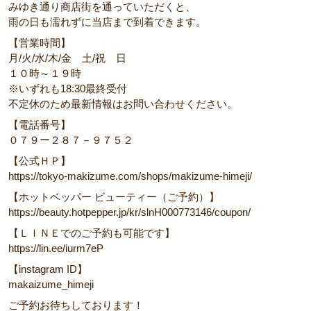
みゆき通り商店街を通っていただくと、
雨の日も濡れずに当店まで到着できます。
【営業時間】
月/火/水/木/金 土/祝 日
１０時～１９時
※いずれも18:30最終受付
不定休のため最新情報はお問い合わせください。
【電話番号】
０７９ー２８７－９７５２
【公式ＨＰ】
https://tokyo-makizume.com/shops/makizume-himeji/
【ホットベッパー ビューティー（ご予約）】
https://beauty.hotpepper.jp/kr/slnH000773146/coupon/
【ＬＩＮＥでのご予約も可能です】
https://lin.ee/iurm7eP
【instagram ID】
makaizume_himeji
ご予約お待ちしております！