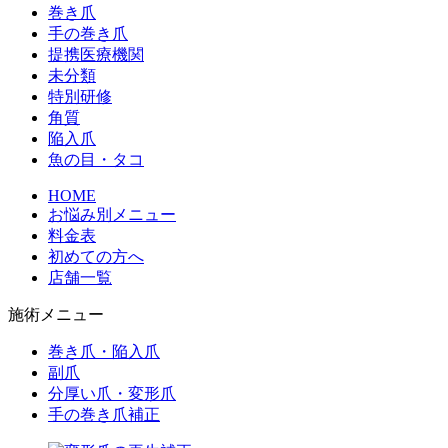
巻き爪
手の巻き爪
提携医療機関
未分類
特別研修
角質
陥入爪
魚の目・タコ
HOME
お悩み別メニュー
料金表
初めての方へ
店舗一覧
施術メニュー
巻き爪・陥入爪
副爪
分厚い爪・変形爪
手の巻き爪補正