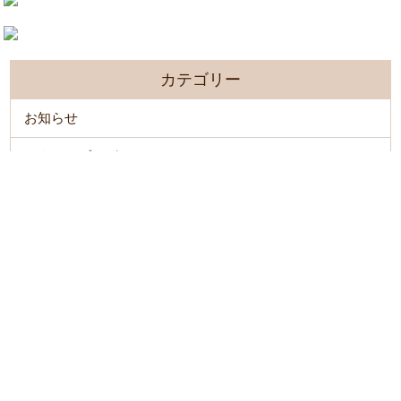
カテゴリー
お知らせ
スタッフブログ
分厚い爪・深爪
副爪
変形爪
巻き爪
手の巻き爪
提携医療機関