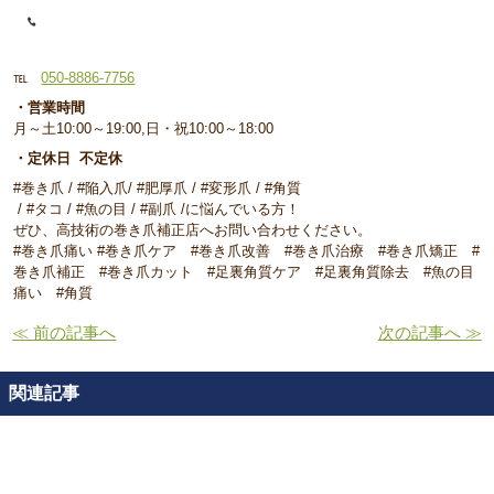
℡
050-8886-7756
・営業時間
月～土10:00～19:00,日・祝10:00～18:00
・定休日 不定休
#巻き爪 / #陥入爪/ #肥厚爪 / #変形爪 / #角質
/ #タコ / #魚の目 / #副爪 /に悩んでいる方！
ぜひ、高技術の巻き爪補正店へお問い合わせください。
#巻き爪痛い #巻き爪ケア #巻き爪改善 #巻き爪治療 #巻き爪矯正 #
巻き爪補正 #巻き爪カット #足裏角質ケア #足裏角質除去 #魚の目
痛い #角質
≪ 前の記事へ
次の記事へ ≫
関連記事