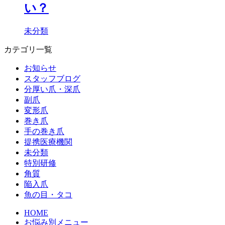
い？
未分類
カテゴリ一覧
お知らせ
スタッフブログ
分厚い爪・深爪
副爪
変形爪
巻き爪
手の巻き爪
提携医療機関
未分類
特別研修
角質
陥入爪
魚の目・タコ
HOME
お悩み別メニュー