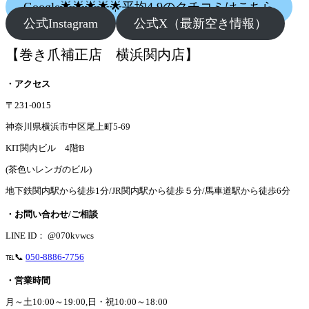
Google🌟🌟🌟🌟🌟平均4.9のクチコミはこちら
公式Instagram
公式X（最新空き情報）
【巻き爪補正店 横浜関内店】
・アクセス
〒231-0015
神奈川県横浜市中区尾上町5-69
KIT関内ビル 4階B
(茶色いレンガのビル)
地下鉄関内駅から徒歩1分/JR関内駅から徒歩５分/馬車道駅から徒歩6分
・お問い合わせ/ご相談
LINE ID： @070kvwcs
℡📞
050-8886-7756
・営業時間
月～土10:00～19:00,日・祝10:00～18:00