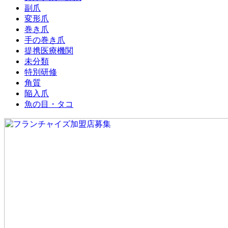
副爪
変形爪
巻き爪
手の巻き爪
提携医療機関
未分類
特別研修
角質
陥入爪
魚の目・タコ