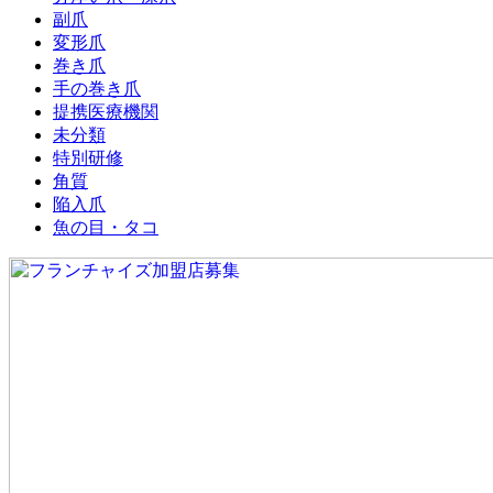
副爪
変形爪
巻き爪
手の巻き爪
提携医療機関
未分類
特別研修
角質
陥入爪
魚の目・タコ