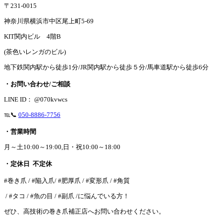
〒231-0015
神奈川県横浜市中区尾上町5-69
KIT関内ビル 4階B
(茶色いレンガのビル)
地下鉄関内駅から徒歩1分/JR関内駅から徒歩５分/馬車道駅から徒歩6分
・お問い合わせ/ご相談
LINE ID： @070kvwcs
℡📞
050-8886-7756
・営業時間
月～土10:00～19:00,日・祝10:00～18:00
・定休日 不定休
#巻き爪 / #陥入爪/ #肥厚爪 / #変形爪 / #角質
/ #タコ / #魚の目 / #副爪 /に悩んでいる方！
ぜひ、高技術の巻き爪補正店へお問い合わせください。