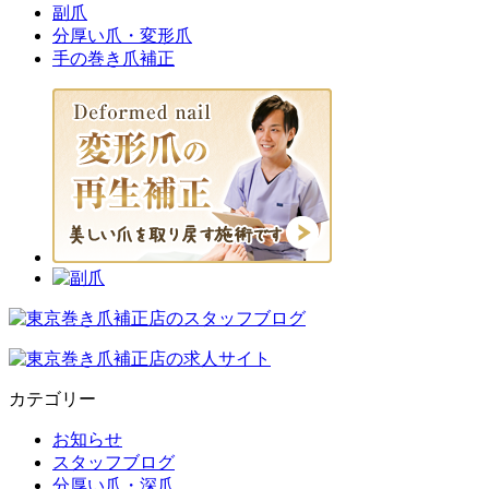
副爪
分厚い爪・変形爪
手の巻き爪補正
カテゴリー
お知らせ
スタッフブログ
分厚い爪・深爪