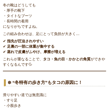
冬の靴はどうしても
・厚手の靴下
・タイトなブーツ
・長時間の着用
になりがちですよね。
この組み合わせは、足にとって負担が大きく…
✔
指先が圧迫されやすい
✔
足裏の一部に体重が集中する
✔
蒸れで皮膚がふやけ、摩擦が増える
これらが重なることで、
タコ・魚の目・かかとの角質
ができや
すくなるんです💦
❄️ “冬特有の歩き方”もタコの原因に！
滑りやすい道では無意識に
・すり足
・小股歩き