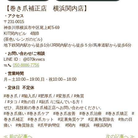
【巻き爪補正店 横浜関内店】
・アクセス
〒231-0015
神奈川県横浜市中区尾上町5-69
KIT関内ビル 4階B
(茶色いレンガのビル)
地下鉄関内駅から徒歩1分/JR関内駅から徒歩５分/馬車道駅から徒歩6分
・お問い合わせ/ご相談
LINE ID： @070kvwcs
℡📞
050-8886-7756
・営業時間
月～土10:00～19:00,日・祝10:00～18:00
・定休日 不定休
#巻き爪 / #陥入爪/ #肥厚爪 / #変形爪 / #角質
/ #タコ / #魚の目 / #副爪 /に悩んでいる方！
ぜひ、高技術の巻き爪補正店へお問い合わせください。
#巻き爪痛い #巻き爪ケア #巻き爪改善 #巻き爪治療 #巻き爪矯正 #
巻き爪補正 #巻き爪カット #足裏角質ケア #足裏角質除去 #魚の目
痛い #角質除去 #爪甲鉤彎症 #関内 #横浜 #横浜関内
≪ 前の記事へ
次の記事へ ≫