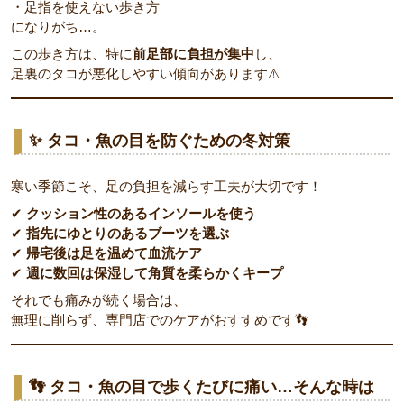
・足指を使えない歩き方
になりがち…。
この歩き方は、特に
前足部に負担が集中
し、
足裏のタコが悪化しやすい傾向があります⚠️
✨ タコ・魚の目を防ぐための冬対策
寒い季節こそ、足の負担を減らす工夫が大切です！
✔
クッション性のあるインソールを使う
✔
指先にゆとりのあるブーツを選ぶ
✔
帰宅後は足を温めて血流ケア
✔
週に数回は保湿して角質を柔らかくキープ
それでも痛みが続く場合は、
無理に削らず、専門店でのケアがおすすめです👣
👣 タコ・魚の目で歩くたびに痛い…そんな時は