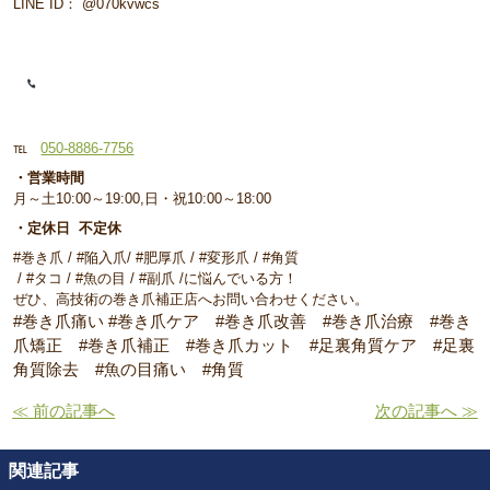
LINE ID： @070kvwcs
℡
050-8886-7756
・営業時間
月～土10:00～19:00,日・祝10:00～18:00
・定休日 不定休
#巻き爪 / #陥入爪/ #肥厚爪 / #変形爪 / #角質
/ #タコ / #魚の目 / #副爪 /に悩んでいる方！
ぜひ、高技術の巻き爪補正店へお問い合わせください。
#巻き爪痛い #巻き爪ケア #巻き爪改善 #巻き爪治療 #巻き
爪矯正 #巻き爪補正 #巻き爪カット #足裏角質ケア #足裏
角質除去 #魚の目痛い #角質
≪ 前の記事へ
次の記事へ ≫
関連記事