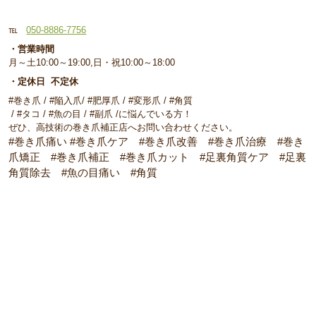
℡
050-8886-7756
・営業時間
月～土10:00～19:00,日・祝10:00～18:00
・定休日 不定休
#巻き爪 / #陥入爪/ #肥厚爪 / #変形爪 / #角質
/ #タコ / #魚の目 / #副爪 /に悩んでいる方！
ぜひ、高技術の巻き爪補正店へお問い合わせください。
#巻き爪痛い #巻き爪ケア #巻き爪改善 #巻き爪治療 #巻き
爪矯正 #巻き爪補正 #巻き爪カット #足裏角質ケア #足裏
角質除去 #魚の目痛い #角質
≪ 前の記事へ
次の記事へ ≫
関連記事