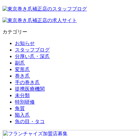
カテゴリー
お知らせ
スタッフブログ
分厚い爪・深爪
副爪
変形爪
巻き爪
手の巻き爪
提携医療機関
未分類
特別研修
角質
陥入爪
魚の目・タコ