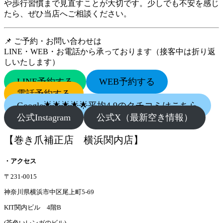
や歩行習慣まで見直すことが大切です。少しでも不安を感じ
たら、ぜひ当店へご相談ください。
📌 ご予約・お問い合わせは
LINE・WEB・お電話から承っております（接客中は折り返
しいたします）
LINE予約する
WEB予約する
電話予約する
Google🌟🌟🌟🌟🌟平均4.9のクチコミはこちら
公式Instagram
公式X（最新空き情報）
【巻き爪補正店 横浜関内店】
・アクセス
〒231-0015
神奈川県横浜市中区尾上町5-69
KIT関内ビル 4階B
(茶色いレンガのビル)