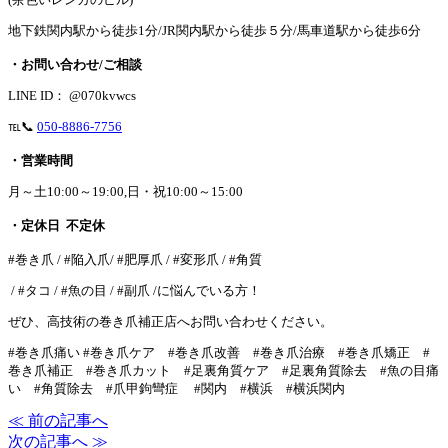
地下鉄関内駅から徒歩1分/JR関内駅から徒歩５分/馬車道駅から徒歩6分
・お問い合わせ/ご相談
LINE ID： @070kvwcs
℡📞
050-8886-7756
・営業時間
月～土10:00～19:00,日・祝10:00～15:00
・定休日 不定休
#巻き爪 / #陥入爪/ #肥厚爪 / #変形爪 / #角質
/ #タコ / #魚の目 / #副爪 /に悩んでいる方！
ぜひ、高技術の巻き爪補正店へお問い合わせください。
#巻き爪痛い #巻き爪ケア #巻き爪改善 #巻き爪治療 #巻き爪矯正 #
巻き爪補正 #巻き爪カット #足裏角質ケア #足裏角質除去 #魚の目痛
い #角質除去 #爪甲鉤彎症 #関内 #横浜 #横浜関内
≪ 前の記事へ
次の記事へ ≫