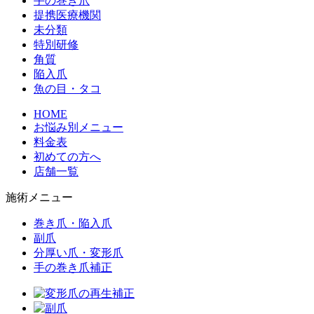
手の巻き爪
提携医療機関
未分類
特別研修
角質
陥入爪
魚の目・タコ
HOME
お悩み別メニュー
料金表
初めての方へ
店舗一覧
施術メニュー
巻き爪・陥入爪
副爪
分厚い爪・変形爪
手の巻き爪補正