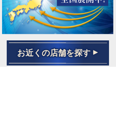
お近くの店舗を探す
COPYRIGHT© tokyo-makizume.com ALL RIGHTS RESERVED. Design by PORTALS