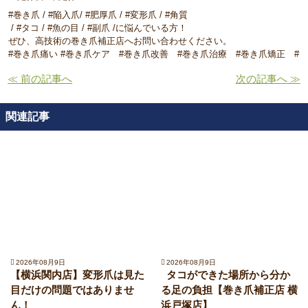
#巻き爪 / #陥入爪/ #肥厚爪 / #変形爪 / #角質
/ #タコ / #魚の目 / #副爪 /に悩んでいる方！
ぜひ、高技術の巻き爪補正店へお問い合わせください。
#巻き爪痛い #巻き爪ケア #巻き爪改善 #巻き爪治療 #巻き爪矯正 #
≪ 前の記事へ
次の記事へ ≫
関連記事
2026年08月9日
2026年08月9日
【横浜関内店】変形爪は見た
タコができた場所から分か
目だけの問題ではありませ
る足の負担【巻き爪補正店 横
ん！
浜戸塚店】