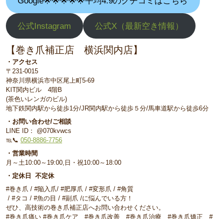
Google🌟🌟🌟🌟🌟平均4.9のクチコミはこちら
公式Instagram
公式X（最新空き情報）
【巻き爪補正店 横浜関内店】
・アクセス
〒231-0015
神奈川県横浜市中区尾上町5-69
KIT関内ビル 4階B
(茶色いレンガのビル)
地下鉄関内駅から徒歩1分/JR関内駅から徒歩５分/馬車道駅から徒歩6分
・お問い合わせ/ご相談
LINE ID： @070kvwcs
℡📞
050-8886-7756
・営業時間
月～土10:00～19:00,日・祝10:00～18:00
・定休日 不定休
#巻き爪 / #陥入爪/ #肥厚爪 / #変形爪 / #角質
/ #タコ / #魚の目 / #副爪 /に悩んでいる方！
ぜひ、高技術の巻き爪補正店へお問い合わせください。
#巻き爪痛い #巻き爪ケア #巻き爪改善 #巻き爪治療 #巻き爪矯正 #