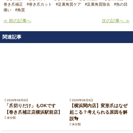
巻き爪補正 #巻き爪カット #足裏角質ケア #足裏角質除去 #魚の目
痛い #角質
≪ 前の記事へ
次の記事へ ≫
関連記事
2026年08月6日
2026年08月6日
「爪切りだけ」もOKです
【横浜関内店】変形爪はなぜ
【巻き爪補正店横浜駅前店】
起こる？考えられる原因を解
未分類
説👣
未分類