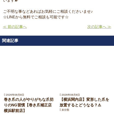
います💫
ご不明な事などあればお気軽にご相談くださいませ♪
☆LINEから無料でご相談も可能です☆
≪ 前の記事へ
次の記事へ ≫
関連記事
2026年08月8日
2026年08月8日
巻き爪の人がやりがちな爪切
【横浜関内店】変形した爪を
りのNG習慣【巻き爪補正店
放置するとどうなる？⚠️
横浜駅前店】
未分類