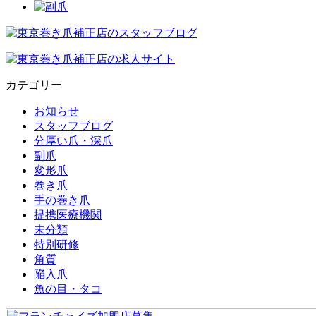
カテゴリー
お知らせ
スタッフブログ
分厚い爪・深爪
副爪
変形爪
巻き爪
手の巻き爪
提携医療機関
未分類
特別研修
角質
陥入爪
魚の目・タコ