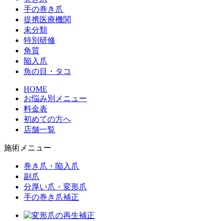
手の巻き爪
提携医療機関
未分類
特別研修
角質
陥入爪
魚の目・タコ
HOME
お悩み別メニュー
料金表
初めての方へ
店舗一覧
施術メニュー
巻き爪・陥入爪
副爪
分厚い爪・変形爪
手の巻き爪補正