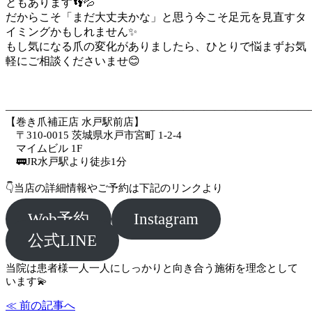
ともあります👣💦
だからこそ「まだ大丈夫かな」と思う今こそ足元を見直すタ
イミングかもしれません✨
もし気になる爪の変化がありましたら、ひとりで悩まずお気
軽にご相談くださいませ😊
—————————————————————————————
【巻き爪補正店 水戸駅前店】
〒310-0015 茨城県水戸市宮町 1-2-4
マイムビル 1F
🚃JR水戸駅より徒歩1分
👇当店の詳細情報やご予約は下記のリンクより
Instagram
Web予約
公式LINE
当院は患者様一人一人にしっかりと向き合う施術を理念として
います💫
≪ 前の記事へ