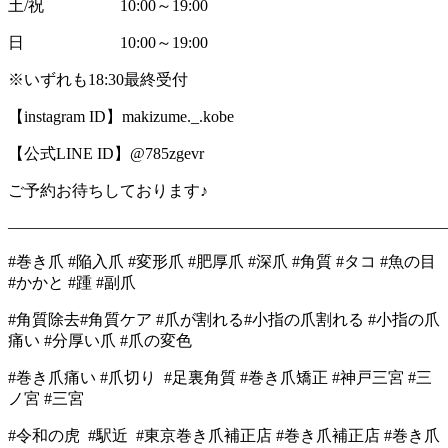
土/祝 10:00～19:00
日 10:00～19:00
※いずれも18:30最終受付
【instagram ID】makizume._.kobe
【公式LINE ID】@785zgevr
ご予約お待ちしております♪
―――――――――――――――――――――――――――
#巻き爪 #陥入爪 #変形爪 #肥厚爪 #深爪 #角質 #タコ #魚の目
#かかと #踵 #副爪
#角質除去#角質ケア #爪が割れる#小指の爪割れる #小指の爪
痛い #分厚い爪 #爪の変色
#巻き爪痛い #爪切り #足裏角質 #巻き爪矯正 #神戸三宮 #三
ノ宮 #三宮
#令和の虎 #駅近 #東京巻き爪補正店 #巻き爪補正店 #巻き爪