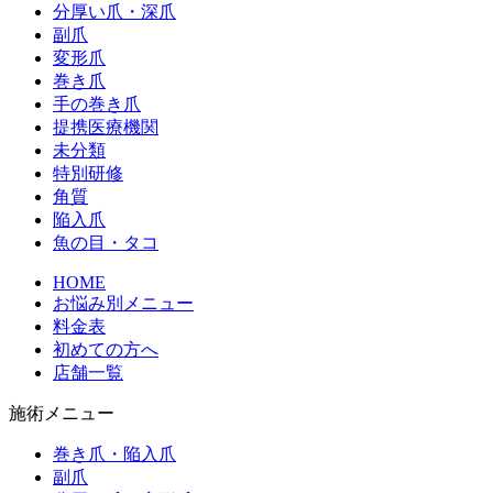
分厚い爪・深爪
副爪
変形爪
巻き爪
手の巻き爪
提携医療機関
未分類
特別研修
角質
陥入爪
魚の目・タコ
HOME
お悩み別メニュー
料金表
初めての方へ
店舗一覧
施術メニュー
巻き爪・陥入爪
副爪