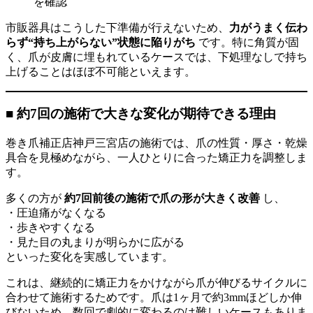
を確認
市販器具はこうした下準備が行えないため、
力がうまく伝わ
らず“持ち上がらない”状態に陥りがち
です。特に角質が固
く、爪が皮膚に埋もれているケースでは、下処理なしで持ち
上げることはほぼ不可能といえます。
■ 約7回の施術で大きな変化が期待できる理由
巻き爪補正店神戸三宮店の施術では、爪の性質・厚さ・乾燥
具合を見極めながら、一人ひとりに合った矯正力を調整しま
す。
多くの方が
約7回前後の施術で爪の形が大きく改善
し、
・圧迫痛がなくなる
・歩きやすくなる
・見た目の丸まりが明らかに広がる
といった変化を実感しています。
これは、継続的に矯正力をかけながら爪が伸びるサイクルに
合わせて施術するためです。爪は1ヶ月で約3mmほどしか伸
びないため、数回で劇的に変わるのは難しいケースもありま