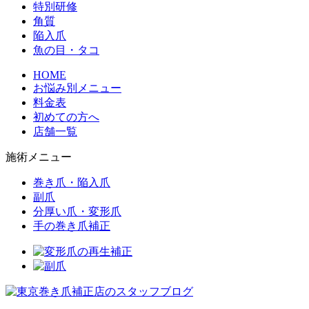
特別研修
角質
陥入爪
魚の目・タコ
HOME
お悩み別メニュー
料金表
初めての方へ
店舗一覧
施術メニュー
巻き爪・陥入爪
副爪
分厚い爪・変形爪
手の巻き爪補正