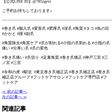
【公式LINE ID】@785zgevr
ご予約お待ちしております♪
―――――――――――――――――――――――――――
#巻き爪 #陥入爪 #変形爪 #肥厚爪 #深爪 #角質 #タコ #魚の目
#かかと #踵 #副爪
#角質除去#角質ケア #爪が割れる#小指の爪割れる #小指の爪
痛い #分厚い爪 #爪の変色
#巻き爪痛い #爪切り #足裏角質 #巻き爪矯正 #神戸三宮 #三
ノ宮 #三宮
#令和の虎 #駅近 #東京巻き爪補正店 #巻き爪補正店 #巻き爪
補正店グループ #フットケアサロン #フットケア専門店 #フ
ットケア
≪ 前の記事へ
次の記事へ ≫
関連記事