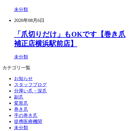
未分類
2026年08月6日
「爪切りだけ」もOKです【巻き爪
補正店横浜駅前店】
未分類
カテゴリ一覧
お知らせ
スタッフブログ
分厚い爪・深爪
副爪
変形爪
巻き爪
手の巻き爪
提携医療機関
未分類