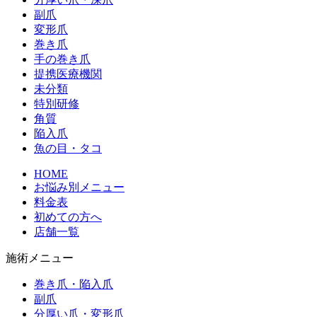
副爪
変形爪
巻き爪
手の巻き爪
提携医療機関
未分類
特別研修
角質
陥入爪
魚の目・タコ
HOME
お悩み別メニュー
料金表
初めての方へ
店舗一覧
施術メニュー
巻き爪・陥入爪
副爪
分厚い爪・変形爪