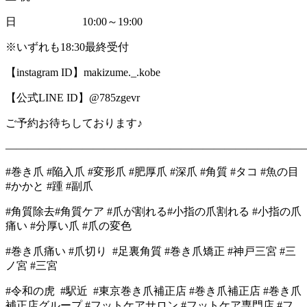
日 10:00～19:00
※いずれも18:30最終受付
【instagram ID】makizume._.kobe
【公式LINE ID】@785zgevr
ご予約お待ちしております♪
―――――――――――――――――――――――――――
#巻き爪 #陥入爪 #変形爪 #肥厚爪 #深爪 #角質 #タコ #魚の目
#かかと #踵 #副爪
#角質除去#角質ケア #爪が割れる#小指の爪割れる #小指の爪
痛い #分厚い爪 #爪の変色
#巻き爪痛い #爪切り #足裏角質 #巻き爪矯正 #神戸三宮 #三
ノ宮 #三宮
#令和の虎 #駅近 #東京巻き爪補正店 #巻き爪補正店 #巻き爪
補正店グループ #フットケアサロン #フットケア専門店 #フ