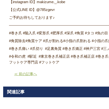
【instagram ID】makizume._.kobe
【公式LINE ID】@785zgevr
ご予約お待ちしております♪
―――――――――――――――――――――――――――
#巻き爪 #陥入爪 #変形爪 #肥厚爪 #深爪 #角質 #タコ #魚の目
#角質除去#角質ケア #爪が割れる#小指の爪割れる #小指の爪
#巻き爪痛い #爪切り #足裏角質 #巻き爪矯正 #神戸三宮 #三
#令和の虎 #駅近 #東京巻き爪補正店 #巻き爪補正店 #巻き
フットケア専門店 #フットケア
≪ 前の記事へ
関連記事