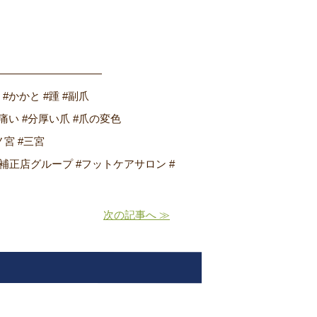
――――――――――
 #かかと #踵 #副爪
痛い #分厚い爪 #爪の変色
ノ宮 #三宮
爪補正店グループ #フットケアサロン #
次の記事へ ≫