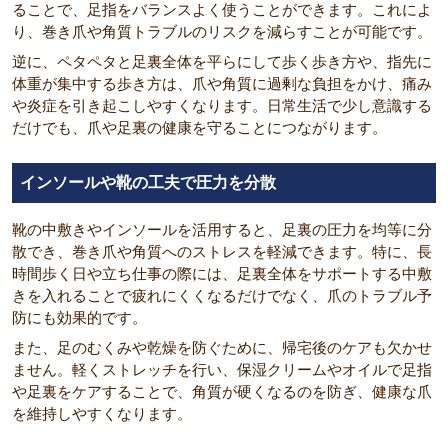
ることで、足指をバランスよく使うことができます。これによ
り、巻き爪や角質トラブルのリスクを減らすことが可能です。
逆に、ペタペタと足裏全体を平らにして歩く歩き方や、指先に
体重が集中する歩き方は、爪や角質に過剰な負担をかけ、痛み
や炎症を引き起こしやすくなります。日常生活で少し意識する
だけでも、爪や足裏の健康を守ることにつながります。
インソールや靴の工夫で圧力を分散
靴の中敷きやインソールを活用すると、足裏の圧力を均等に分
散でき、巻き爪や角質へのストレスを軽減できます。特に、長
時間歩く日や立ち仕事の際には、足裏全体をサポートする中敷
きを入れることで疲れにくくなるだけでなく、爪のトラブル予
防にも効果的です。
また、足のむくみや乾燥を防ぐために、帰宅後のケアも欠かせ
ません。軽くストレッチを行い、保湿クリームやオイルで足指
や足裏をケアすることで、角質が硬くなるのを防ぎ、健康な爪
を維持しやすくなります。