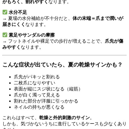
がもろく、割れやすく
なります。
水分不足
→ 夏場の水分補給が不十分だと、
体の末端＝爪まで潤いが
届きにくく
なります。
素足やサンダルの摩擦
→ フットネイルや裸足での歩行が増えることで、
爪先が傷
みやすく
なります。
こんな症状が出ていたら、夏の乾燥サインかも？
爪先がパキッと割れる
二枚爪になりやすい
表面が縦にスジ状になる（縦筋）
爪が白く濁って見える
割れた部分が洋服に引っかかる
ネイルの持ちが悪くなる
これらはすべて、
乾燥と外的刺激のサイン
。
しかも、気づかないうちに進行しているケースも少なくあり