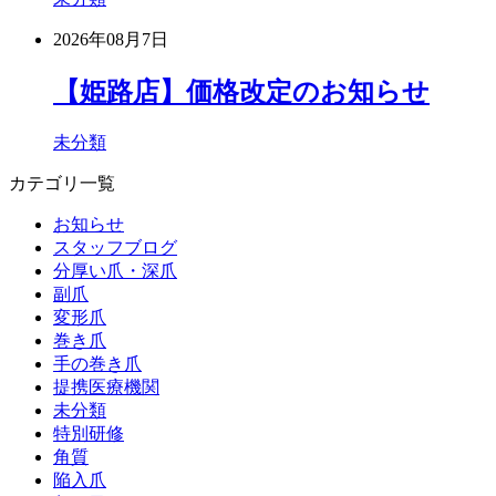
2026年08月7日
【姫路店】価格改定のお知らせ
未分類
カテゴリ一覧
お知らせ
スタッフブログ
分厚い爪・深爪
副爪
変形爪
巻き爪
手の巻き爪
提携医療機関
未分類
特別研修
角質
陥入爪