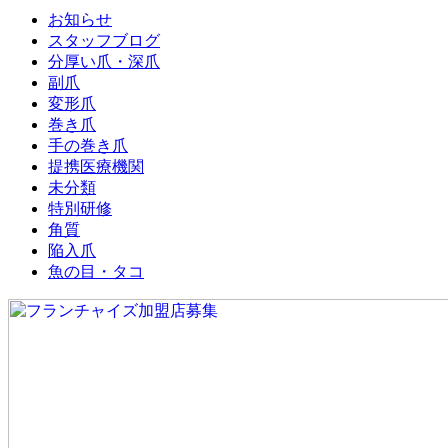
お知らせ
スタッフブログ
分厚い爪・深爪
副爪
変形爪
巻き爪
手の巻き爪
提携医療機関
未分類
特別研修
角質
陥入爪
魚の目・タコ