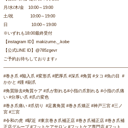
月/水/木/金 10:00～19:00
土/祝 10:00～19:00
日 10:00～19:00
※いずれも18:00最終受付
【instagram ID】makizume._.kobe
【公式LINE ID】@785zgevr
ご予約お待ちしております♪
―――――――――――――――――――――――――――――
#巻き爪 #陥入爪 #変形爪 #肥厚爪 #深爪 #角質 #タコ #魚の目 #
かかと #踵 #副爪
#角質除去#角質ケア #爪が割れる#小指の爪割れる #小指の爪痛
い #分厚い爪 #爪の変色
#巻き爪痛い #爪切り #足裏角質 #巻き爪矯正 #神戸三宮 #三ノ
宮 #三宮
#令和の虎 #駅近 #東京巻き爪補正店 #巻き爪補正店 #巻き爪補
正店グループ #フットケアサロン #フットケア専門店 #フット