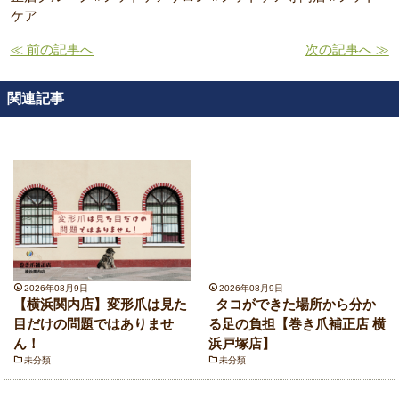
ケア
≪ 前の記事へ
次の記事へ ≫
関連記事
2026年08月9日
2026年08月9日
【横浜関内店】変形爪は見た
タコができた場所から分か
目だけの問題ではありませ
る足の負担【巻き爪補正店 横
ん！
浜戸塚店】
未分類
未分類