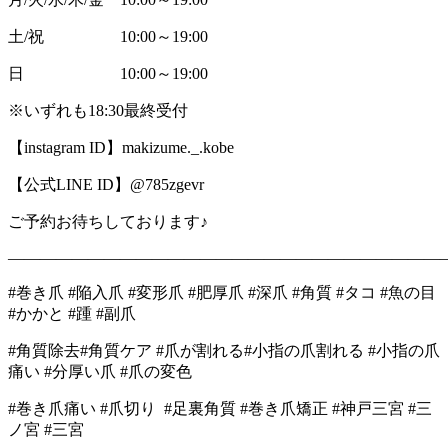
土/祝 10:00～19:00
日 10:00～19:00
※いずれも18:30最終受付
【instagram ID】makizume._.kobe
【公式LINE ID】@785zgevr
ご予約お待ちしております♪
―――――――――――――――――――――――――――
#巻き爪 #陥入爪 #変形爪 #肥厚爪 #深爪 #角質 #タコ #魚の目
#かかと #踵 #副爪
#角質除去#角質ケア #爪が割れる#小指の爪割れる #小指の爪
痛い #分厚い爪 #爪の変色
#巻き爪痛い #爪切り #足裏角質 #巻き爪矯正 #神戸三宮 #三
ノ宮 #三宮