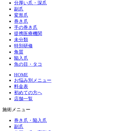
分厚い爪・深爪
副爪
変形爪
巻き爪
手の巻き爪
提携医療機関
未分類
特別研修
角質
陥入爪
魚の目・タコ
HOME
お悩み別メニュー
料金表
初めての方へ
店舗一覧
施術メニュー
巻き爪・陥入爪
副爪