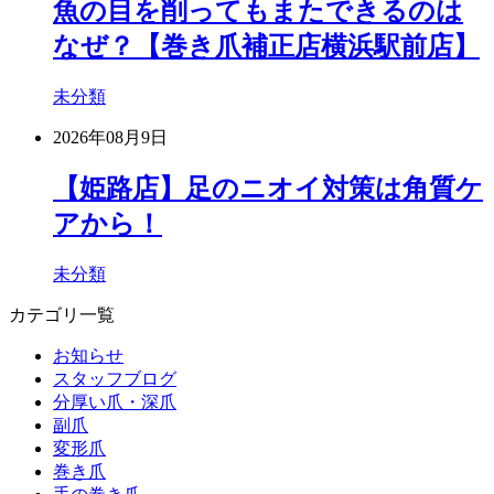
魚の目を削ってもまたできるのは
なぜ？【巻き爪補正店横浜駅前店】
未分類
2026年08月9日
【姫路店】足のニオイ対策は角質ケ
アから！
未分類
カテゴリ一覧
お知らせ
スタッフブログ
分厚い爪・深爪
副爪
変形爪
巻き爪