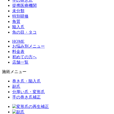
手の巻き爪
提携医療機関
未分類
特別研修
角質
陥入爪
魚の目・タコ
HOME
お悩み別メニュー
料金表
初めての方へ
店舗一覧
施術メニュー
巻き爪・陥入爪
副爪
分厚い爪・変形爪
手の巻き爪補正