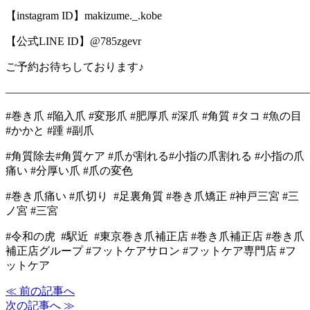
【instagram ID】makizume._.kobe
【公式LINE ID】@785zgevr
ご予約お待ちしております♪
―――――――――――――――――――――――――――
#巻き爪 #陥入爪 #変形爪 #肥厚爪 #深爪 #角質 #タコ #魚の目
#かかと #踵 #副爪
#角質除去#角質ケア #爪が割れる#小指の爪割れる #小指の爪
痛い #分厚い爪 #爪の変色
#巻き爪痛い #爪切り #足裏角質 #巻き爪矯正 #神戸三宮 #三
ノ宮 #三宮
#令和の虎 #駅近 #東京巻き爪補正店 #巻き爪補正店 #巻き爪
補正店グループ #フットケアサロン #フットケア専門店 #フ
ットケア
≪ 前の記事へ
次の記事へ ≫