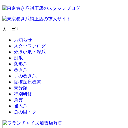
カテゴリー
お知らせ
スタッフブログ
分厚い爪・深爪
副爪
変形爪
巻き爪
手の巻き爪
提携医療機関
未分類
特別研修
角質
陥入爪
魚の目・タコ