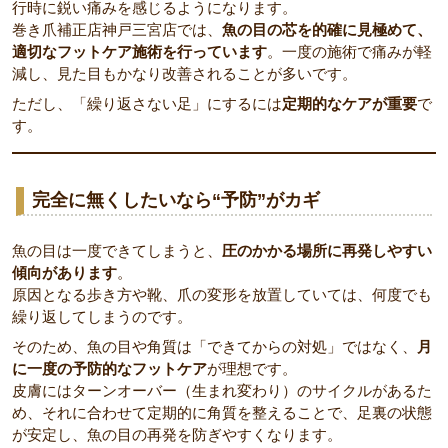
行時に鋭い痛みを感じるようになります。
巻き爪補正店神戸三宮店では、
魚の目の芯を的確に見極めて、
適切なフットケア施術を行っています
。一度の施術で痛みが軽
減し、見た目もかなり改善されることが多いです。
ただし、「繰り返さない足」にするには
定期的なケアが重要
で
す。
完全に無くしたいなら“予防”がカギ
魚の目は一度できてしまうと、
圧のかかる場所に再発しやすい
傾向があります
。
原因となる歩き方や靴、爪の変形を放置していては、何度でも
繰り返してしまうのです。
そのため、魚の目や角質は「できてからの対処」ではなく、
月
に一度の予防的なフットケア
が理想です。
皮膚にはターンオーバー（生まれ変わり）のサイクルがあるた
め、それに合わせて定期的に角質を整えることで、足裏の状態
が安定し、魚の目の再発を防ぎやすくなります。