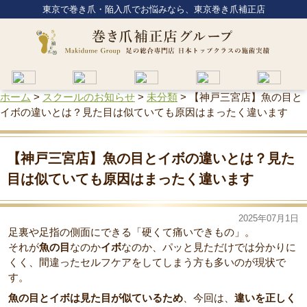
東京で巻き爪・陥入爪でお悩みなら、東京巻き爪補正店
ホーム
>
スクールのお知らせ
>
未分類
>
【神戸三宮店】魚の目と
イボの違いとは？見た目は似ていても原因はまったく違います
【神戸三宮店】魚の目とイボの違いとは？見た
目は似ていても原因はまったく違います
2025年07月1日
足裏や足指の側面にできる「硬くて痛いできもの」。
それが
魚の目
なのか
イボ
なのか、パッと見ただけでは分かりに
くく、間違ったセルフケアをしてしまう方も多いのが現状で
す。
魚の目とイボは見た目が似ているため
、今回は、
違いを正しく