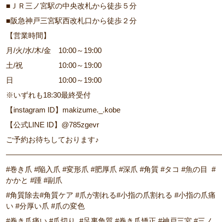
■ＪＲ三ノ宮駅の中央改札から徒歩５分
■阪急神戸三宮駅西改札口から徒歩２分
【営業時間】
月/火/水/木/金 10:00～19:00
土/祝 10:00～19:00
日 10:00～19:00
※いずれも18:30最終受付
【instagram ID】makizume._.kobe
【公式LINE ID】@785zgevr
ご予約お待ちしております♪
―――――――――――――――――――――――――――――
#巻き爪 #陥入爪 #変形爪 #肥厚爪 #深爪 #角質 #タコ #魚の目 #
かかと #踵 #副爪
#角質除去#角質ケア #爪が割れる#小指の爪割れる #小指の爪痛
い #分厚い爪 #爪の変色
#巻き爪痛い #爪切り #足裏角質 #巻き爪矯正 #神戸三宮 #三ノ