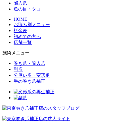
陥入爪
魚の目・タコ
HOME
お悩み別メニュー
料金表
初めての方へ
店舗一覧
施術メニュー
巻き爪・陥入爪
副爪
分厚い爪・変形爪
手の巻き爪補正