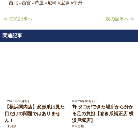
西北 #西宮 #芦屋 #尼崎 #宝塚 #伊丹
≪ 前の記事へ
次の記事へ ≫
関連記事
2026年08月9日
2026年08月9日
【横浜関内店】変形爪は見た
👣 タコができた場所から分か
目だけの問題ではありませ
る足の負担【巻き爪補正店 横
ん！
浜戸塚店】
未分類
未分類