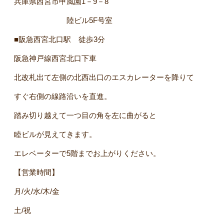
兵庫県西宮市甲風園1－9－8
陸ビル5F号室
■阪急西宮北口駅 徒歩3分
阪急神戸線西宮北口下車
北改札出て左側の北西出口のエスカレーターを降りて
すぐ右側の線路沿いを直進。
踏み切り越えて一つ目の角を左に曲がると
睦ビルが見えてきます。
エレベーターで5階までお上がりください。
【営業時間】
月/火/水/木/金
土/祝