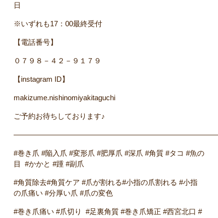
日
※いずれも17：00最終受付
【電話番号】
０７９８－４２－９１７９
【instagram ID】
makizume.nishinomiyakitaguchi
ご予約お待ちしております♪
――――――――――――――――――――――――――――
#巻き爪 #陥入爪 #変形爪 #肥厚爪 #深爪 #角質 #タコ #魚の
目 #かかと #踵 #副爪
#角質除去#角質ケア #爪が割れる#小指の爪割れる #小指
の爪痛い #分厚い爪 #爪の変色
#巻き爪痛い #爪切り #足裏角質 #巻き爪矯正 #西宮北口 #