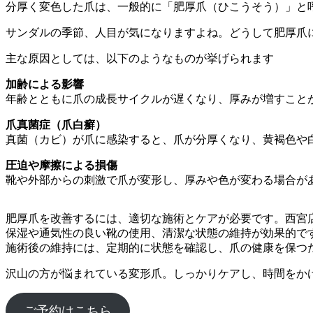
分厚く変色した爪は、一般的に「肥厚爪（ひこうそう）」と
サンダルの季節、人目が気になりますよね。どうして肥厚爪
主な原因としては、以下のようなものが挙げられます
加齢による影響
年齢とともに爪の成長サイクルが遅くなり、厚みが増すこと
爪真菌症（爪白癬）
真菌（カビ）が爪に感染すると、爪が分厚くなり、黄褐色や
圧迫や摩擦による損傷
靴や外部からの刺激で爪が変形し、厚みや色が変わる場合が
肥厚爪を改善するには、適切な施術とケアが必要です。西宮
保湿や通気性の良い靴の使用、清潔な状態の維持が効果的で
施術後の維持には、定期的に状態を確認し、爪の健康を保つ
沢山の方が悩まれている変形爪。しっかりケアし、時間をか
ご予約はこちら