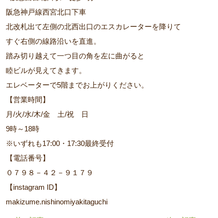
阪急神戸線西宮北口下車
北改札出て左側の北西出口のエスカレーターを降りて
すぐ右側の線路沿いを直進。
踏み切り越えて一つ目の角を左に曲がると
睦ビルが見えてきます。
エレベーターで5階までお上がりください。
【営業時間】
月/火/水/木/金 土/祝 日
9時～18時
※いずれも17:00・17:30最終受付
【電話番号】
０７９８－４２－９１７９
【instagram ID】
makizume.nishinomiyakitaguchi