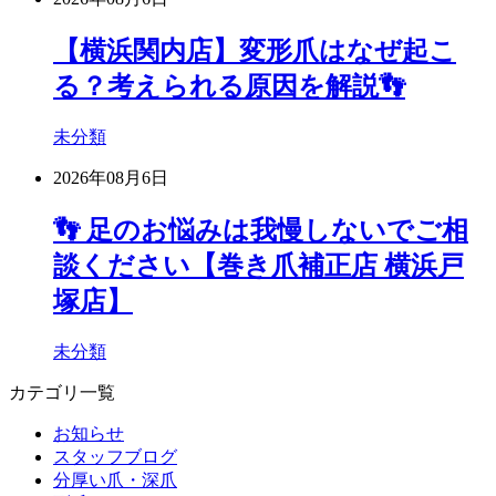
【横浜関内店】変形爪はなぜ起こ
る？考えられる原因を解説👣
未分類
2026年08月6日
👣 足のお悩みは我慢しないでご相
談ください【巻き爪補正店 横浜戸
塚店】
未分類
カテゴリ一覧
お知らせ
スタッフブログ
分厚い爪・深爪