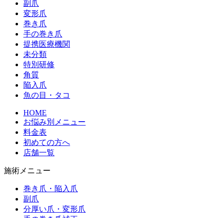
副爪
変形爪
巻き爪
手の巻き爪
提携医療機関
未分類
特別研修
角質
陥入爪
魚の目・タコ
HOME
お悩み別メニュー
料金表
初めての方へ
店舗一覧
施術メニュー
巻き爪・陥入爪
副爪
分厚い爪・変形爪