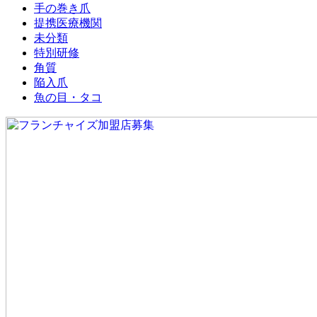
手の巻き爪
提携医療機関
未分類
特別研修
角質
陥入爪
魚の目・タコ