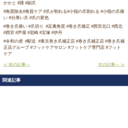
かかと #踵 #副爪
#角質除去#角質ケア #爪が割れる#小指の爪割れる #小指の爪痛
い #分厚い爪 #爪の変色
#巻き爪痛い #爪切り #足裏角質 #巻き爪矯正 #西宮北口 #西北
#西宮 #芦屋 #尼崎 #宝塚 #伊丹
#令和の虎 #駅近 #東京巻き爪補正店 #巻き爪補正店 #巻き爪補
正店グループ #フットケアサロン #フットケア専門店 #フット
ケア
≪ 前の記事へ
次の記事へ ≫
関連記事