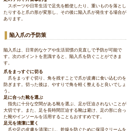
スポーツや日常​​生活で足先を酷使したり、重いものを落とし
たりすると爪の形が変形し、その後に陥入爪が発生する場合が
あります。
陥入爪の予防策
陥入爪は、日常的なケアや生活習慣の見直しで予防が可能で
す。次のポイントを意識すると、陥入爪を防ぐことができま
す。
爪をまっすぐに切る
爪をまっすぐ切り、角を残すことで爪が皮膚に食い込むのを
防ぎます。切った後は、やすりで角を軽く整えると良いでしょ
う。
足に合った靴を選ぶ
指先に十分な空間がある靴を選ぶ、足が圧迫されないことが
大切です。また、足を長時間圧迫する靴は避け、足の形に合っ
た靴やインソールを活用することもおすすめです。
足元を清潔に置く
爪や足の皮膚を清潔にし、乾燥を防ぐために保湿クリームを