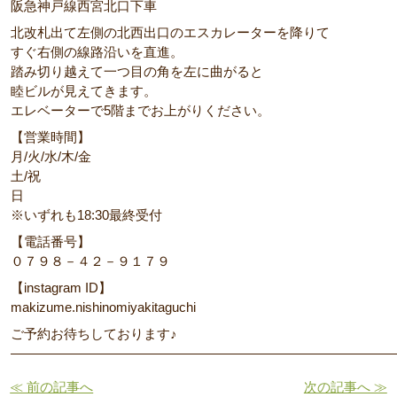
阪急神戸線西宮北口下車
北改札出て左側の北西出口のエスカレーターを降りて
すぐ右側の線路沿いを直進。
踏み切り越えて一つ目の角を左に曲がると
睦ビルが見えてきます。
エレベーターで5階までお上がりください。
【営業時間】
月/火/水/木/金
土/祝
日
※いずれも18:30最終受付
【電話番号】
０７９８－４２－９１７９
【instagram ID】
makizume.nishinomiyakitaguchi
ご予約お待ちしております♪
―――――――――――――――――――――――――――――
≪ 前の記事へ
次の記事へ ≫