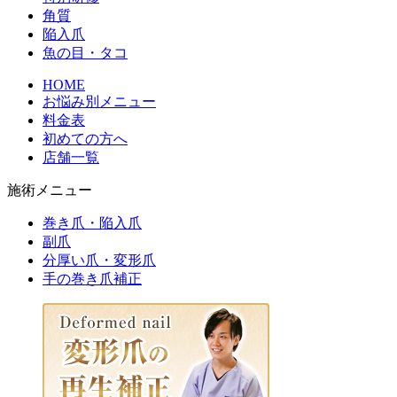
角質
陥入爪
魚の目・タコ
HOME
お悩み別メニュー
料金表
初めての方へ
店舗一覧
施術メニュー
巻き爪・陥入爪
副爪
分厚い爪・変形爪
手の巻き爪補正