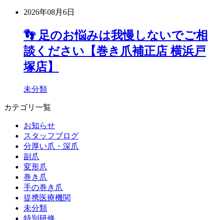
2026年08月6日
👣 足のお悩みは我慢しないでご相
談ください【巻き爪補正店 横浜戸
塚店】
未分類
カテゴリ一覧
お知らせ
スタッフブログ
分厚い爪・深爪
副爪
変形爪
巻き爪
手の巻き爪
提携医療機関
未分類
特別研修