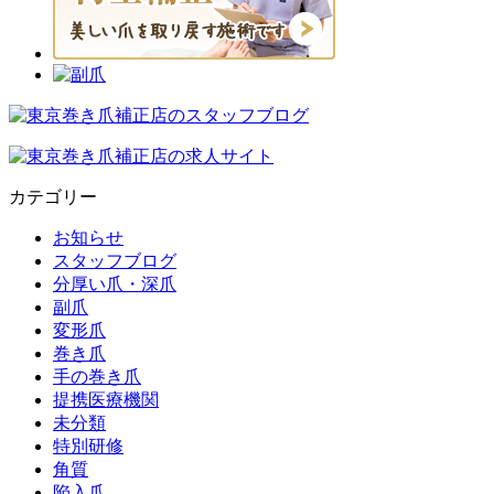
カテゴリー
お知らせ
スタッフブログ
分厚い爪・深爪
副爪
変形爪
巻き爪
手の巻き爪
提携医療機関
未分類
特別研修
角質
陥入爪