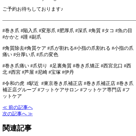
ご予約お待ちしております♪
―――――――――――――――――――――――――――
#巻き爪 #陥入爪 #変形爪 #肥厚爪 #深爪 #角質 #タコ #魚の目
#かかと #踵 #副爪
#角質除去#角質ケア #爪が割れる#小指の爪割れる #小指の爪
痛い #分厚い爪 #爪の変色
#巻き爪痛い #爪切り #足裏角質 #巻き爪矯正 #西宮北口 #西
北 #西宮 #芦屋 #尼崎 #宝塚 #伊丹
#令和の虎 #駅近 #東京巻き爪補正店 #巻き爪補正店 #巻き爪
補正店グループ #フットケアサロン #フットケア専門店 #フ
ットケア
≪ 前の記事へ
次の記事へ ≫
関連記事