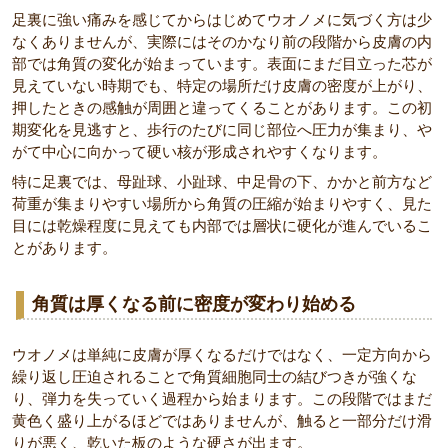
足裏に強い痛みを感じてからはじめてウオノメに気づく方は少
なくありませんが、実際にはそのかなり前の段階から皮膚の内
部では角質の変化が始まっています。表面にまだ目立った芯が
見えていない時期でも、特定の場所だけ皮膚の密度が上がり、
押したときの感触が周囲と違ってくることがあります。この初
期変化を見逃すと、歩行のたびに同じ部位へ圧力が集まり、や
がて中心に向かって硬い核が形成されやすくなります。
特に足裏では、母趾球、小趾球、中足骨の下、かかと前方など
荷重が集まりやすい場所から角質の圧縮が始まりやすく、見た
目には乾燥程度に見えても内部では層状に硬化が進んでいるこ
とがあります。
角質は厚くなる前に密度が変わり始める
ウオノメは単純に皮膚が厚くなるだけではなく、一定方向から
繰り返し圧迫されることで角質細胞同士の結びつきが強くな
り、弾力を失っていく過程から始まります。この段階ではまだ
黄色く盛り上がるほどではありませんが、触ると一部分だけ滑
りが悪く、乾いた板のような硬さが出ます。