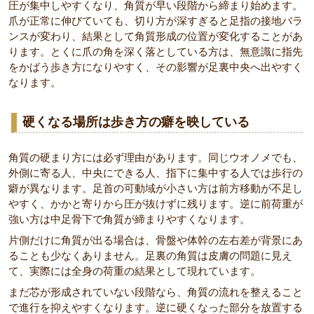
圧が集中しやすくなり、角質が早い段階から締まり始めます。
爪が正常に伸びていても、切り方が深すぎると足指の接地バラ
ンスが変わり、結果として角質形成の位置が変化することがあ
ります。とくに爪の角を深く落としている方は、無意識に指先
をかばう歩き方になりやすく、その影響が足裏中央へ出やすく
なります。
硬くなる場所は歩き方の癖を映している
角質の硬まり方には必ず理由があります。同じウオノメでも、
外側に寄る人、中央にできる人、指下に集中する人では歩行の
癖が異なります。足首の可動域が小さい方は前方移動が不足し
やすく、かかと寄りから圧が抜けずに残ります。逆に前荷重が
強い方は中足骨下で角質が締まりやすくなります。
片側だけに角質が出る場合は、骨盤や体幹の左右差が背景にあ
ることも少なくありません。足裏の角質は皮膚の問題に見え
て、実際には全身の荷重の結果として現れています。
まだ芯が形成されていない段階なら、角質の流れを整えること
で進行を抑えやすくなります。逆に硬くなった部分を放置する