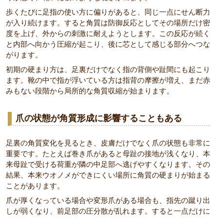
歩くたびに足指の使い方に偏りがあると、同じ一点にせん断力
が入り続けます。すると角質は防御反応としてその場所だけ密
度を上げ、外からの刺激に耐えようとします。この反応が続く
と内部へ向かう圧縮が起こり、後に芯として感じる部分へつな
がります。
初期の硬まり方は、足裏だけでなく指の背側や趾間にも起こり
ます。靴の中で指が浮いている方は指背の摩擦が増え、まだ赤
みもない段階から局所的な角質収縮が始まります。
爪の状態が角質形成に影響することもある
足裏の角質変化を見るとき、皮膚だけでなく爪の状態も非常に
重要です。たとえば巻き爪があると母趾の接地が浅くなり、本
来母趾で受ける荷重が隣の中足部へ逃げやすくなります。その
結果、本来ウオノメができにくい場所に角質の硬まりが始まる
ことがあります。
爪が厚くなっている場合や変形爪がある場合も、指先の蹴り出
しが弱くなり、前足部の圧分散が乱れます。すると一点だけに