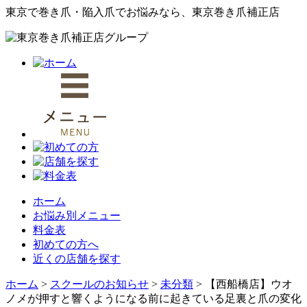
東京で巻き爪・陥入爪でお悩みなら、東京巻き爪補正店
ホーム
お悩み別メニュー
料金表
初めての方へ
近くの店舗を探す
ホーム
>
スクールのお知らせ
>
未分類
>
【西船橋店】ウオ
ノメが押すと響くようになる前に起きている足裏と爪の変化