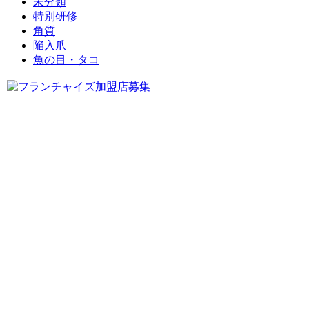
未分類
特別研修
角質
陥入爪
魚の目・タコ