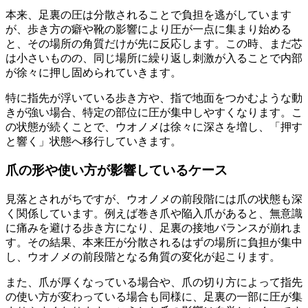
本来、足裏の圧は分散されることで負担を逃がしています
が、歩き方の癖や靴の影響により圧が一点に集まり始める
と、その場所の角質だけが先に反応します。この時、まだ芯
は小さいものの、同じ場所に繰り返し刺激が入ることで内部
が徐々に押し固められていきます。
特に指先が浮いている歩き方や、指で地面をつかむような動
きが強い場合、特定の部位に圧が集中しやすくなります。こ
の状態が続くことで、ウオノメは徐々に深さを増し、「押す
と響く」状態へ移行していきます。
爪の形や使い方が影響しているケース
見落とされがちですが、ウオノメの前段階には爪の状態も深
く関係しています。例えば巻き爪や陥入爪があると、無意識
に痛みを避ける歩き方になり、足裏の接地バランスが崩れま
す。その結果、本来圧が分散されるはずの場所に負担が集中
し、ウオノメの前段階となる角質の変化が起こります。
また、爪が厚くなっている場合や、爪の切り方によって指先
の使い方が変わっている場合も同様に、足裏の一部に圧が集