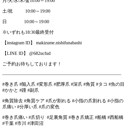
月/火/水/木/金10:00～19:00
土/祝 10:00～19:00
日 10:00～19:00
※いずれも18:30最終受付
【instagram ID】 makizume.nishifunabashi
【LINE ID】 @682ucfud
ご予約お待ちしております！
――――――――――――――――――――――――――
#巻き爪 #陥入爪 #変形爪 #肥厚爪 #深爪 #角質 #タコ #魚の目
#かかと #踵 #副爪
#角質除去 #角質ケア #爪が割れる #小指の爪割れる #小指の
爪痛い #分厚い爪 #爪の変色
#巻き爪痛い #爪切り #足裏角質 #巻き爪矯正 #船橋 #西船橋
#千葉 #市川 #津田沼