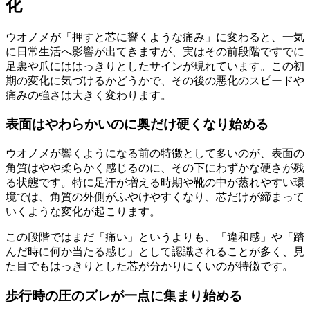
化
ウオノメが「押すと芯に響くような痛み」に変わると、一気
に日常生活へ影響が出てきますが、実はその前段階ですでに
足裏や爪にははっきりとしたサインが現れています。この初
期の変化に気づけるかどうかで、その後の悪化のスピードや
痛みの強さは大きく変わります。
表面はやわらかいのに奥だけ硬くなり始める
ウオノメが響くようになる前の特徴として多いのが、表面の
角質はやや柔らかく感じるのに、その下にわずかな硬さが残
る状態です。特に足汗が増える時期や靴の中が蒸れやすい環
境では、角質の外側がふやけやすくなり、芯だけが締まって
いくような変化が起こります。
この段階ではまだ「痛い」というよりも、「違和感」や「踏
んだ時に何か当たる感じ」として認識されることが多く、見
た目でもはっきりとした芯が分かりにくいのが特徴です。
歩行時の圧のズレが一点に集まり始める