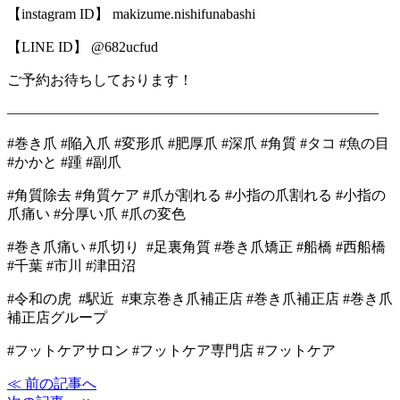
【instagram ID】 makizume.nishifunabashi
【LINE ID】 @682ucfud
ご予約お待ちしております！
――――――――――――――――――――――――――
#巻き爪 #陥入爪 #変形爪 #肥厚爪 #深爪 #角質 #タコ #魚の目
#かかと #踵 #副爪
#角質除去 #角質ケア #爪が割れる #小指の爪割れる #小指の
爪痛い #分厚い爪 #爪の変色
#巻き爪痛い #爪切り #足裏角質 #巻き爪矯正 #船橋 #西船橋
#千葉 #市川 #津田沼
#令和の虎 #駅近 #東京巻き爪補正店 #巻き爪補正店 #巻き爪
補正店グループ
#フットケアサロン #フットケア専門店 #フットケア
≪ 前の記事へ