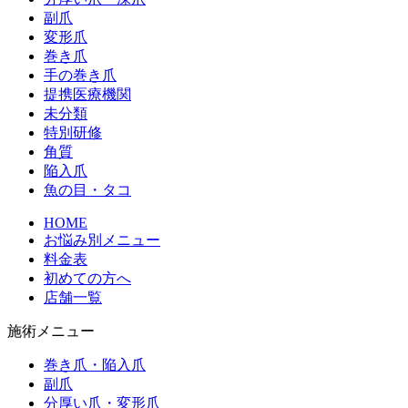
副爪
変形爪
巻き爪
手の巻き爪
提携医療機関
未分類
特別研修
角質
陥入爪
魚の目・タコ
HOME
お悩み別メニュー
料金表
初めての方へ
店舗一覧
施術メニュー
巻き爪・陥入爪
副爪
分厚い爪・変形爪