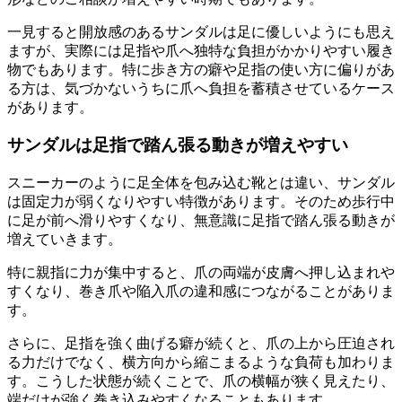
一見すると開放感のあるサンダルは足に優しいようにも思え
ますが、実際には足指や爪へ独特な負担がかかりやすい履き
物でもあります。特に歩き方の癖や足指の使い方に偏りがあ
る方は、気づかないうちに爪へ負担を蓄積させているケース
があります。
サンダルは足指で踏ん張る動きが増えやすい
スニーカーのように足全体を包み込む靴とは違い、サンダル
は固定力が弱くなりやすい特徴があります。そのため歩行中
に足が前へ滑りやすくなり、無意識に足指で踏ん張る動きが
増えていきます。
特に親指に力が集中すると、爪の両端が皮膚へ押し込まれや
すくなり、巻き爪や陥入爪の違和感につながることがありま
す。
さらに、足指を強く曲げる癖が続くと、爪の上から圧迫され
る力だけでなく、横方向から縮こまるような負荷も加わりま
す。こうした状態が続くことで、爪の横幅が狭く見えたり、
端だけが強く巻き込みやすくなることもあります。